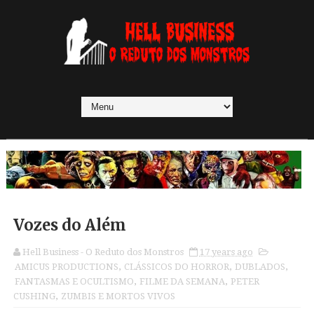
Vozes do Além
Hell Business - O Reduto dos Monstros
17 years ago
AMICUS PRODUCTIONS
,
CLÁSSICOS DO HORROR
,
DUBLADOS
,
FANTASMAS E OCULTISMO
,
FILME DA SEMANA
,
PETER
CUSHING
,
ZUMBIS E MORTOS VIVOS