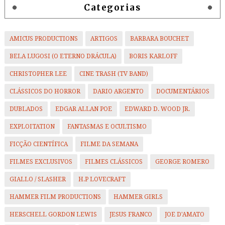
Categorias
AMICUS PRODUCTIONS
ARTIGOS
BARBARA BOUCHET
BELA LUGOSI (O ETERNO DRÁCULA)
BORIS KARLOFF
CHRISTOPHER LEE
CINE TRASH (TV BAND)
CLÁSSICOS DO HORROR
DARIO ARGENTO
DOCUMENTÁRIOS
DUBLADOS
EDGAR ALLAN POE
EDWARD D. WOOD JR.
EXPLOITATION
FANTASMAS E OCULTISMO
FICÇÃO CIENTÍFICA
FILME DA SEMANA
FILMES EXCLUSIVOS
FILMES CLÁSSICOS
GEORGE ROMERO
GIALLO / SLASHER
H.P LOVECRAFT
HAMMER FILM PRODUCTIONS
HAMMER GIRLS
HERSCHELL GORDON LEWIS
JESUS FRANCO
JOE D'AMATO