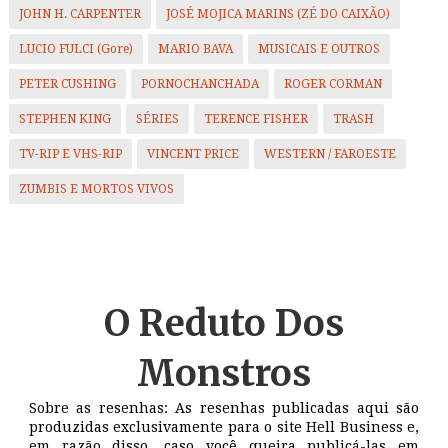
JOHN H. CARPENTER
JOSÉ MOJICA MARINS (ZÉ DO CAIXÃO)
LUCIO FULCI (Gore)
MARIO BAVA
MUSICAIS E OUTROS
PETER CUSHING
PORNOCHANCHADA
ROGER CORMAN
STEPHEN KING
SÉRIES
TERENCE FISHER
TRASH
TV-RIP E VHS-RIP
VINCENT PRICE
WESTERN / FAROESTE
ZUMBIS E MORTOS VIVOS
O Reduto
Dos
Monstros
Sobre as resenhas: As resenhas publicadas aqui são
produzidas exclusivamente para o site Hell Business e,
em razão disso, caso você queira publicá-las em