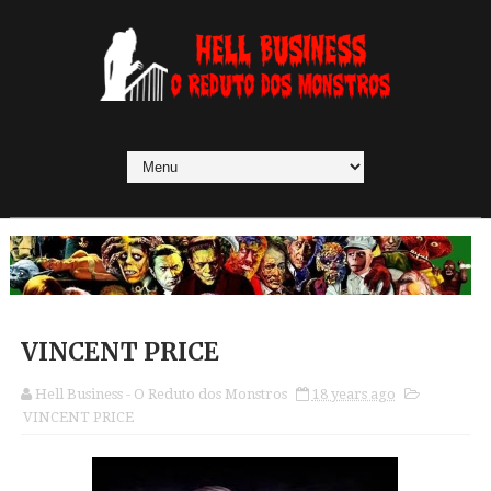
VINCENT PRICE
Hell Business - O Reduto dos Monstros
18 years ago
VINCENT PRICE