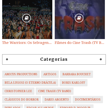
The Warriors: Os Selvagens da Noite
Filmes do Cine Trash (TV BAND)
Categorias
AMICUS PRODUCTIONS
ARTIGOS
BARBARA BOUCHET
BELA LUGOSI (O ETERNO DRÁCULA)
BORIS KARLOFF
CHRISTOPHER LEE
CINE TRASH (TV BAND)
CLÁSSICOS DO HORROR
DARIO ARGENTO
DOCUMENTÁRIOS
DUBLADOS
EDGAR ALLAN POE
EDWARD D. WOOD JR.