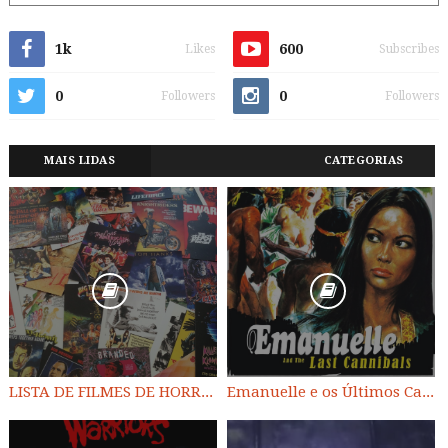
1k
600
Likes
Subscribes
0
0
Followers
Followers
MAIS LIDAS
CATEGORIAS
LISTA DE FILMES DE HORROR/ TRASH/ SUSPENSE/ SCI-FI/ EXPLOITATION E OUTROS
Emanuelle e os Últimos Canibais