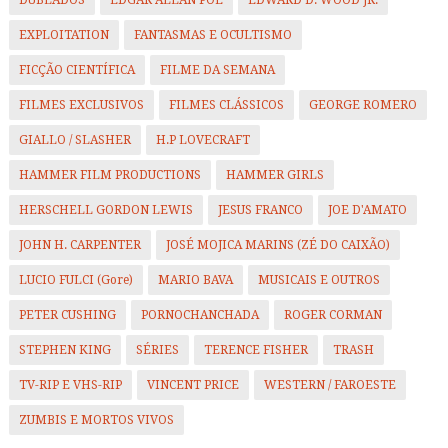
EXPLOITATION
FANTASMAS E OCULTISMO
FICÇÃO CIENTÍFICA
FILME DA SEMANA
FILMES EXCLUSIVOS
FILMES CLÁSSICOS
GEORGE ROMERO
GIALLO / SLASHER
H.P LOVECRAFT
HAMMER FILM PRODUCTIONS
HAMMER GIRLS
HERSCHELL GORDON LEWIS
JESUS FRANCO
JOE D'AMATO
JOHN H. CARPENTER
JOSÉ MOJICA MARINS (ZÉ DO CAIXÃO)
LUCIO FULCI (Gore)
MARIO BAVA
MUSICAIS E OUTROS
PETER CUSHING
PORNOCHANCHADA
ROGER CORMAN
STEPHEN KING
SÉRIES
TERENCE FISHER
TRASH
TV-RIP E VHS-RIP
VINCENT PRICE
WESTERN / FAROESTE
ZUMBIS E MORTOS VIVOS