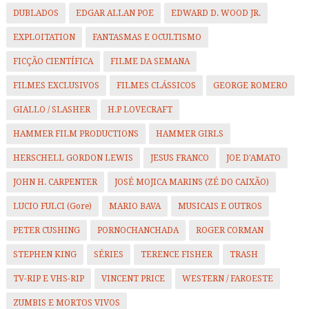
DUBLADOS
EDGAR ALLAN POE
EDWARD D. WOOD JR.
EXPLOITATION
FANTASMAS E OCULTISMO
FICÇÃO CIENTÍFICA
FILME DA SEMANA
FILMES EXCLUSIVOS
FILMES CLÁSSICOS
GEORGE ROMERO
GIALLO / SLASHER
H.P LOVECRAFT
HAMMER FILM PRODUCTIONS
HAMMER GIRLS
HERSCHELL GORDON LEWIS
JESUS FRANCO
JOE D'AMATO
JOHN H. CARPENTER
JOSÉ MOJICA MARINS (ZÉ DO CAIXÃO)
LUCIO FULCI (Gore)
MARIO BAVA
MUSICAIS E OUTROS
PETER CUSHING
PORNOCHANCHADA
ROGER CORMAN
STEPHEN KING
SÉRIES
TERENCE FISHER
TRASH
TV-RIP E VHS-RIP
VINCENT PRICE
WESTERN / FAROESTE
ZUMBIS E MORTOS VIVOS