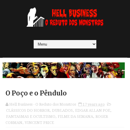
O Poço e o Pêndulo
Hell Business - O Reduto dos Monstros
17 years ago
CLÁSSICOS DO HORROR
,
DUBLADOS
,
EDGAR ALLAN POE
,
FANTASMAS E OCULTISMO
,
FILME DA SEMANA
,
ROGER
CORMAN
,
VINCENT PRICE