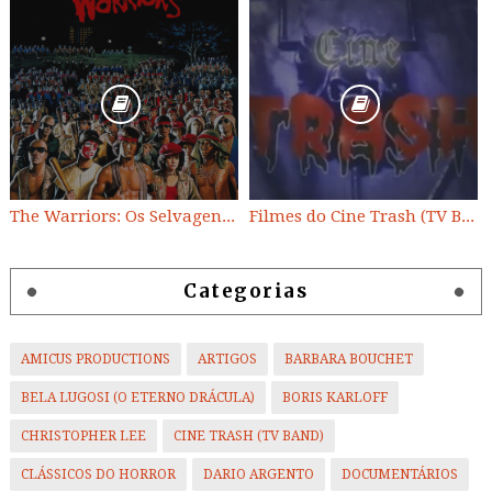
The Warriors: Os Selvagens da Noite
Filmes do Cine Trash (TV BAND)
Categorias
AMICUS PRODUCTIONS
ARTIGOS
BARBARA BOUCHET
BELA LUGOSI (O ETERNO DRÁCULA)
BORIS KARLOFF
CHRISTOPHER LEE
CINE TRASH (TV BAND)
CLÁSSICOS DO HORROR
DARIO ARGENTO
DOCUMENTÁRIOS