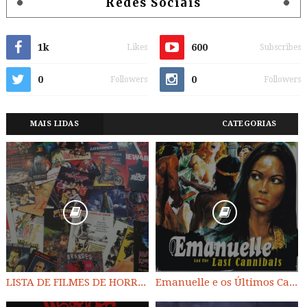
Redes Sociais
1k
600
Likes
Subscribes
0
0
Followers
Followers
MAIS LIDAS
CATEGORIAS
LISTA DE FILMES DE HORROR/ TRASH/ SUSPENSE/ SCI-FI/ EXPLOITATION E OUTROS
Emanuelle e os Últimos Canibais