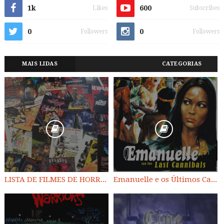
1k
600
Likes
Subscribes
0
0
Followers
Followers
MAIS LIDAS
CATEGORIAS
LISTA DE FILMES DE HORROR/ TRASH/ SUSPENSE/ SCI-FI/ EXPLOITATION E OUTROS
Emanuelle e os Últimos Canibais