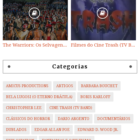
The Warriors: Os Selvagens da Noite
Filmes do Cine Trash (TV BAND)
Categorias
AMICUS PRODUCTIONS
ARTIGOS
BARBARA BOUCHET
BELA LUGOSI (O ETERNO DRÁCULA)
BORIS KARLOFF
CHRISTOPHER LEE
CINE TRASH (TV BAND)
CLÁSSICOS DO HORROR
DARIO ARGENTO
DOCUMENTÁRIOS
DUBLADOS
EDGAR ALLAN POE
EDWARD D. WOOD JR.