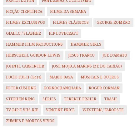
EXPLOITATION
FANTASMAS E OCULTISMO
FICÇÃO CIENTÍFICA
FILME DA SEMANA
FILMES EXCLUSIVOS
FILMES CLÁSSICOS
GEORGE ROMERO
GIALLO / SLASHER
H.P LOVECRAFT
HAMMER FILM PRODUCTIONS
HAMMER GIRLS
HERSCHELL GORDON LEWIS
JESUS FRANCO
JOE D'AMATO
JOHN H. CARPENTER
JOSÉ MOJICA MARINS (ZÉ DO CAIXÃO)
LUCIO FULCI (Gore)
MARIO BAVA
MUSICAIS E OUTROS
PETER CUSHING
PORNOCHANCHADA
ROGER CORMAN
STEPHEN KING
SÉRIES
TERENCE FISHER
TRASH
TV-RIP E VHS-RIP
VINCENT PRICE
WESTERN / FAROESTE
ZUMBIS E MORTOS VIVOS