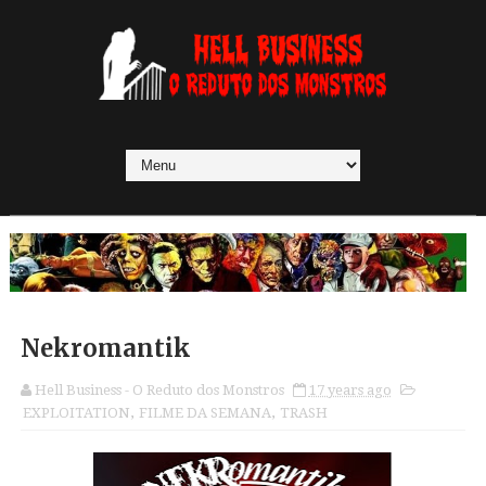
Nekromantik
Hell Business - O Reduto dos Monstros
17 years ago
EXPLOITATION
,
FILME DA SEMANA
,
TRASH