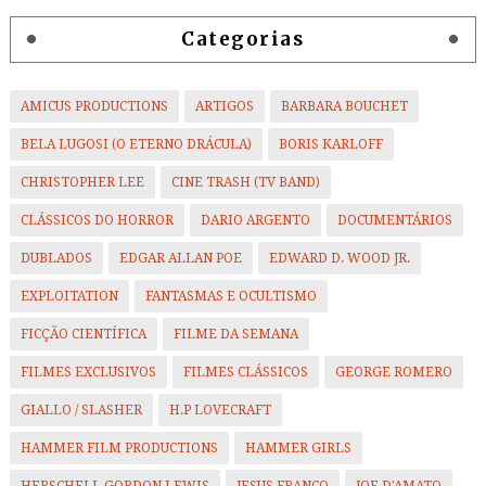
Categorias
AMICUS PRODUCTIONS
ARTIGOS
BARBARA BOUCHET
BELA LUGOSI (O ETERNO DRÁCULA)
BORIS KARLOFF
CHRISTOPHER LEE
CINE TRASH (TV BAND)
CLÁSSICOS DO HORROR
DARIO ARGENTO
DOCUMENTÁRIOS
DUBLADOS
EDGAR ALLAN POE
EDWARD D. WOOD JR.
EXPLOITATION
FANTASMAS E OCULTISMO
FICÇÃO CIENTÍFICA
FILME DA SEMANA
FILMES EXCLUSIVOS
FILMES CLÁSSICOS
GEORGE ROMERO
GIALLO / SLASHER
H.P LOVECRAFT
HAMMER FILM PRODUCTIONS
HAMMER GIRLS
HERSCHELL GORDON LEWIS
JESUS FRANCO
JOE D'AMATO