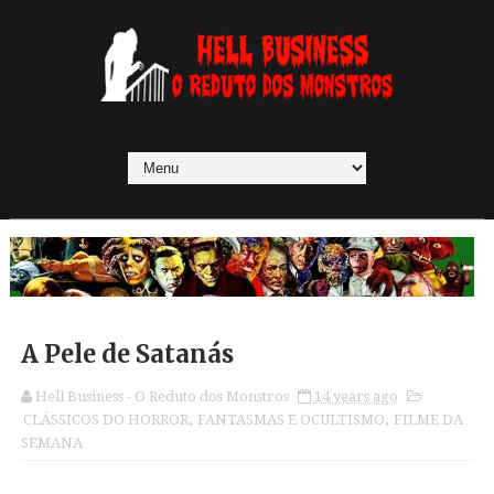
A Pele de Satanás
Hell Business - O Reduto dos Monstros
14 years ago
CLÁSSICOS DO HORROR
,
FANTASMAS E OCULTISMO
,
FILME DA
SEMANA