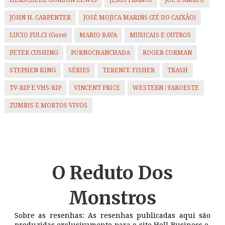
JOHN H. CARPENTER
JOSÉ MOJICA MARINS (ZÉ DO CAIXÃO)
LUCIO FULCI (Gore)
MARIO BAVA
MUSICAIS E OUTROS
PETER CUSHING
PORNOCHANCHADA
ROGER CORMAN
STEPHEN KING
SÉRIES
TERENCE FISHER
TRASH
TV-RIP E VHS-RIP
VINCENT PRICE
WESTERN / FAROESTE
ZUMBIS E MORTOS VIVOS
O Reduto
Dos
Monstros
Sobre as resenhas: As resenhas publicadas aqui são
produzidas exclusivamente para o site Hell Business e,