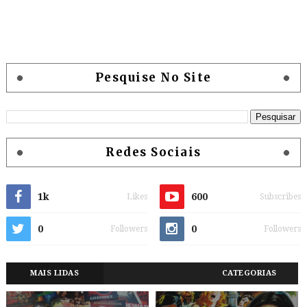
Pesquise No Site
Redes Sociais
1k
600
Likes
Subscribes
0
0
Followers
Followers
MAIS LIDAS
CATEGORIAS