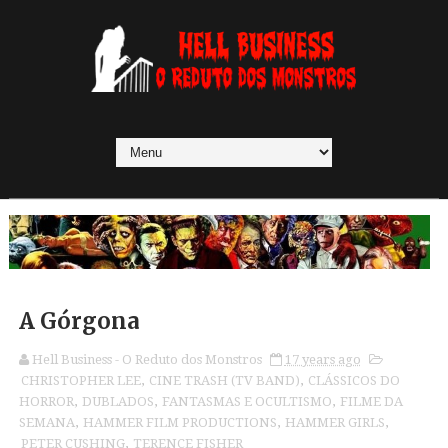
A Górgona
Hell Business - O Reduto dos Monstros
17 years ago
CHRISTOPHER LEE
,
CINE TRASH (TV BAND)
,
CLÁSSICOS DO
HORROR
,
DUBLADOS
,
FANTASMAS E OCULTISMO
,
FILME DA
SEMANA
,
HAMMER FILM PRODUCTIONS
,
HAMMER GIRLS
,
PETER CUSHING
,
TERENCE FISHER