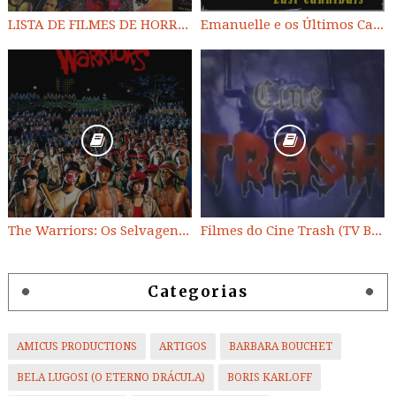
LISTA DE FILMES DE HORROR/ TRASH/ SUSPENSE/ SCI-FI/ EXPLOITATION E OUTROS
Emanuelle e os Últimos Canibais
The Warriors: Os Selvagens da Noite
Filmes do Cine Trash (TV BAND)
Categorias
AMICUS PRODUCTIONS
ARTIGOS
BARBARA BOUCHET
BELA LUGOSI (O ETERNO DRÁCULA)
BORIS KARLOFF