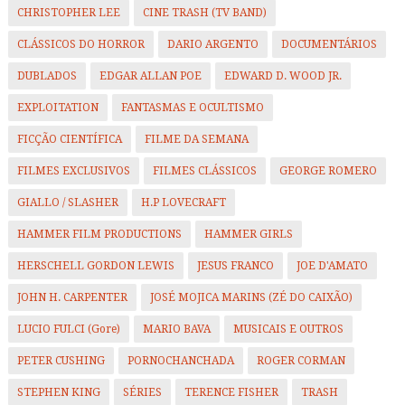
CHRISTOPHER LEE
CINE TRASH (TV BAND)
CLÁSSICOS DO HORROR
DARIO ARGENTO
DOCUMENTÁRIOS
DUBLADOS
EDGAR ALLAN POE
EDWARD D. WOOD JR.
EXPLOITATION
FANTASMAS E OCULTISMO
FICÇÃO CIENTÍFICA
FILME DA SEMANA
FILMES EXCLUSIVOS
FILMES CLÁSSICOS
GEORGE ROMERO
GIALLO / SLASHER
H.P LOVECRAFT
HAMMER FILM PRODUCTIONS
HAMMER GIRLS
HERSCHELL GORDON LEWIS
JESUS FRANCO
JOE D'AMATO
JOHN H. CARPENTER
JOSÉ MOJICA MARINS (ZÉ DO CAIXÃO)
LUCIO FULCI (Gore)
MARIO BAVA
MUSICAIS E OUTROS
PETER CUSHING
PORNOCHANCHADA
ROGER CORMAN
STEPHEN KING
SÉRIES
TERENCE FISHER
TRASH