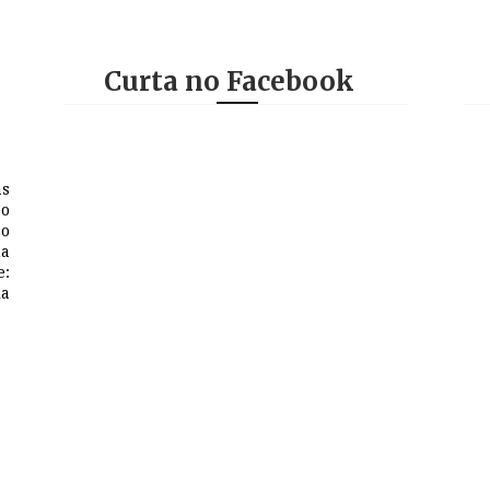
Curta no Facebook
as
 o
so
na
e:
a