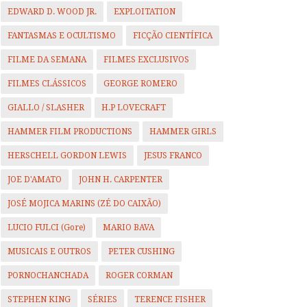
EDWARD D. WOOD JR.
EXPLOITATION
FANTASMAS E OCULTISMO
FICÇÃO CIENTÍFICA
FILME DA SEMANA
FILMES EXCLUSIVOS
FILMES CLÁSSICOS
GEORGE ROMERO
GIALLO / SLASHER
H.P LOVECRAFT
HAMMER FILM PRODUCTIONS
HAMMER GIRLS
HERSCHELL GORDON LEWIS
JESUS FRANCO
JOE D'AMATO
JOHN H. CARPENTER
JOSÉ MOJICA MARINS (ZÉ DO CAIXÃO)
LUCIO FULCI (Gore)
MARIO BAVA
MUSICAIS E OUTROS
PETER CUSHING
PORNOCHANCHADA
ROGER CORMAN
STEPHEN KING
SÉRIES
TERENCE FISHER