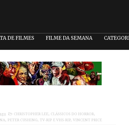
STA DE FILMES
FILME DA SEMANA
CATEGOR
 ago
CHRISTOPHER LEE
,
CLÁSSICOS DO HORROR
,
ANA
,
PETER CUSHING
,
TV-RIP E VHS-RIP
,
VINCENT PRICE