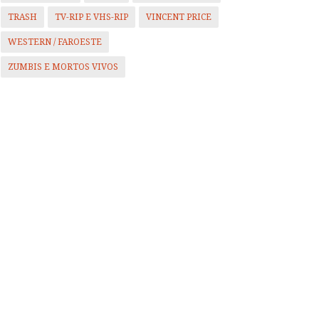
TRASH
TV-RIP E VHS-RIP
VINCENT PRICE
WESTERN / FAROESTE
ZUMBIS E MORTOS VIVOS