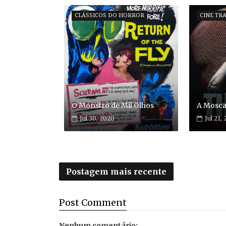
CLÁSSICOS DO HORROR
CINE TR
O Monstro de Mil Olhos
A Mosca
Jul 30, 2020
Jul 21,
Postagem mais recente
Post
Comment
Nenhum comentário: