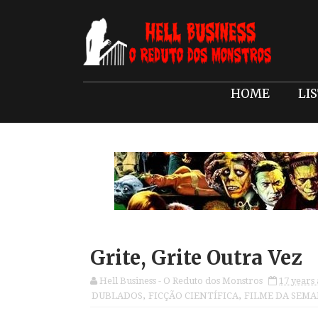
HOME
LI
Grite, Grite Outra Vez
Hell Business - O Reduto dos Monstros
17 years
DUBLADOS
,
FICÇÃO CIENTÍFICA
,
FILME DA SEM