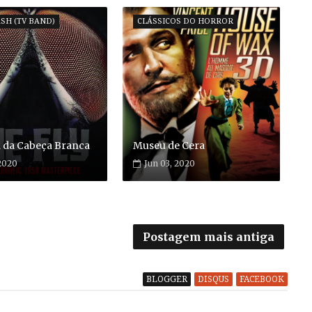
ASH (TV BAND)
CLÁSSICOS DO HORROR
 da Cabeça Branca
Museu de Cera
 2020
Jun 03, 2020
Postagem mais antiga
BLOGGER
DISQUS
FACEBOOK