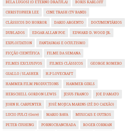
BELA LUGOSI (O ETERNO DRÁCULA)
BORIS KARLOFF
CHRISTOPHER LEE
CINE TRASH (TV BAND)
CLÁSSICOS DO HORROR
DARIO ARGENTO
DOCUMENTÁRIOS
DUBLADOS
EDGAR ALLAN POE
EDWARD D. WOOD JR.
EXPLOITATION
FANTASMAS E OCULTISMO
FICÇÃO CIENTÍFICA
FILME DA SEMANA
FILMES EXCLUSIVOS
FILMES CLÁSSICOS
GEORGE ROMERO
GIALLO / SLASHER
H.P LOVECRAFT
HAMMER FILM PRODUCTIONS
HAMMER GIRLS
HERSCHELL GORDON LEWIS
JESUS FRANCO
JOE D'AMATO
JOHN H. CARPENTER
JOSÉ MOJICA MARINS (ZÉ DO CAIXÃO)
LUCIO FULCI (Gore)
MARIO BAVA
MUSICAIS E OUTROS
PETER CUSHING
PORNOCHANCHADA
ROGER CORMAN