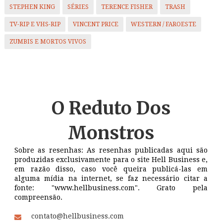
STEPHEN KING
SÉRIES
TERENCE FISHER
TRASH
TV-RIP E VHS-RIP
VINCENT PRICE
WESTERN / FAROESTE
ZUMBIS E MORTOS VIVOS
O Reduto
Dos
Monstros
Sobre as resenhas: As resenhas publicadas aqui são
produzidas exclusivamente para o site Hell Business e,
em razão disso, caso você queira publicá-las em
alguma mídia na internet, se faz necessário citar a
fonte: "www.hellbusiness.com". Grato pela
compreensão.
contato@hellbusiness.com