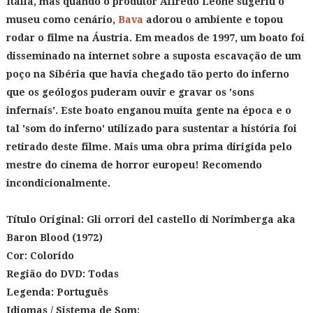
Itália, mas quando o produtor Alfredo Leone sugeriu o
museu como cenário,
Bava
adorou o ambiente e topou
rodar o filme na Áustria. Em meados de 1997, um boato foi
disseminado na internet sobre a suposta escavação de um
poço na Sibéria que havia chegado tão perto do inferno
que os geólogos puderam ouvir e gravar os 'sons
infernais'. Este boato enganou muita gente na época e o
tal 'som do inferno' utilizado para sustentar a história foi
retirado deste filme. Mais uma obra prima dirigida pelo
mestre do cinema de horror europeu! Recomendo
incondicionalmente.
Título Original:
Gli orrori del castello di Norimberga aka
Baron Blood (1972)
Cor: Colorido
Região do DVD: Todas
Legenda: Português
Idiomas / Sistema de Som: