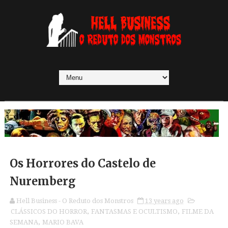
Os Horrores do Castelo de
Nuremberg
Hell Business - O Reduto dos Monstros
13 years ago
CLÁSSICOS DO HORROR
,
FANTASMAS E OCULTISMO
,
FILME DA
SEMANA
,
MARIO BAVA