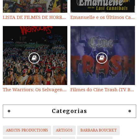
LISTA DE FILMES DE HORROR/ TRASH/ SUSPENSE/ SCI-FI/ EXPLOITATION E OUTROS
Emanuelle e os Últimos Canibais
The Warriors: Os Selvagens da Noite
Filmes do Cine Trash (TV BAND)
Categorias
AMICUS PRODUCTIONS
ARTIGOS
BARBARA BOUCHET