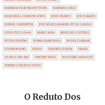
HAMMER FILM PRODUCTIONS
HAMMER GIRLS
HERSCHELL GORDON LEWIS
JESUS FRANCO
JOE D'AMATO
JOHN H. CARPENTER
JOSÉ MOJICA MARINS (ZÉ DO CAIXÃO)
LUCIO FULCI (Gore)
MARIO BAVA
MUSICAIS E OUTROS
PETER CUSHING
PORNOCHANCHADA
ROGER CORMAN
STEPHEN KING
SÉRIES
TERENCE FISHER
TRASH
TV-RIP E VHS-RIP
VINCENT PRICE
WESTERN / FAROESTE
ZUMBIS E MORTOS VIVOS
O Reduto
Dos