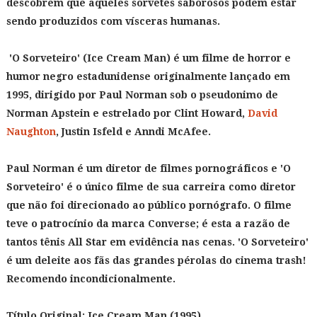
descobrem que aqueles sorvetes saborosos podem estar
sendo produzidos com vísceras humanas.
'O Sorveteiro' (Ice Cream Man) é um filme de horror e
humor negro estadunidense originalmente lançado em
1995, dirigido por Paul Norman sob o pseudonimo de
Norman Apstein e estrelado por Clint Howard,
David
Naughton
, Justin Isfeld e Anndi McAfee.
Paul Norman é um diretor de filmes pornográficos e 'O
Sorveteiro' é o único filme de sua carreira como diretor
que não foi direcionado ao público pornógrafo. O filme
teve o patrocínio da marca Converse; é esta a razão de
tantos tênis All Star em evidência nas cenas. 'O Sorveteiro'
é um deleite aos fãs das grandes pérolas do cinema trash!
Recomendo incondicionalmente.
Título Original:
Ice Cream Man (1995)