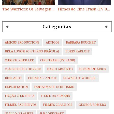
The Warriors: Os Selvagens da Noite
Filmes do Cine Trash (TV BAND)
Categorias
AMICUS PRODUCTIONS
ARTIGOS
BARBARA BOUCHET
BELA LUGOSI (O ETERNO DRÁCULA)
BORIS KARLOFF
CHRISTOPHER LEE
CINE TRASH (TV BAND)
CLÁSSICOS DO HORROR
DARIO ARGENTO
DOCUMENTÁRIOS
DUBLADOS
EDGAR ALLAN POE
EDWARD D. WOOD JR.
EXPLOITATION
FANTASMAS E OCULTISMO
FICÇÃO CIENTÍFICA
FILME DA SEMANA
FILMES EXCLUSIVOS
FILMES CLÁSSICOS
GEORGE ROMERO
GIALLO / SLASHER
H.P LOVECRAFT