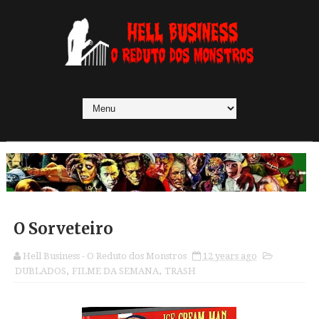
O Sorveteiro
Hell Business - O Reduto dos Monstros
12 years ago
DUBLADOS
,
FILME DA SEMANA
,
TRASH