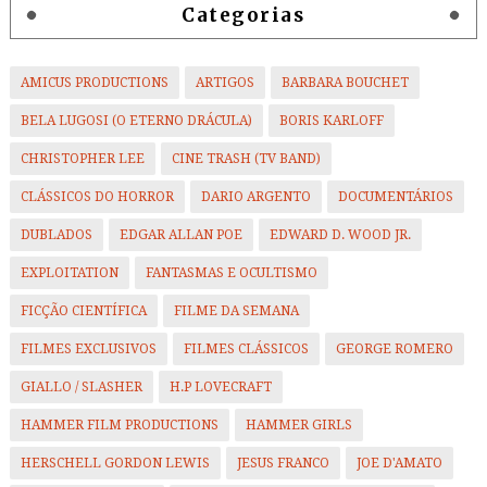
Categorias
AMICUS PRODUCTIONS
ARTIGOS
BARBARA BOUCHET
BELA LUGOSI (O ETERNO DRÁCULA)
BORIS KARLOFF
CHRISTOPHER LEE
CINE TRASH (TV BAND)
CLÁSSICOS DO HORROR
DARIO ARGENTO
DOCUMENTÁRIOS
DUBLADOS
EDGAR ALLAN POE
EDWARD D. WOOD JR.
EXPLOITATION
FANTASMAS E OCULTISMO
FICÇÃO CIENTÍFICA
FILME DA SEMANA
FILMES EXCLUSIVOS
FILMES CLÁSSICOS
GEORGE ROMERO
GIALLO / SLASHER
H.P LOVECRAFT
HAMMER FILM PRODUCTIONS
HAMMER GIRLS
HERSCHELL GORDON LEWIS
JESUS FRANCO
JOE D'AMATO