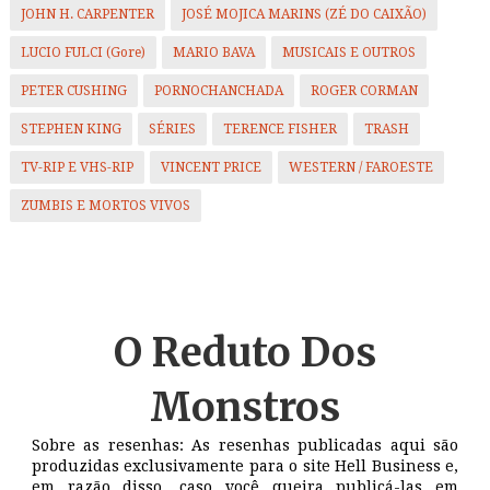
JOHN H. CARPENTER
JOSÉ MOJICA MARINS (ZÉ DO CAIXÃO)
LUCIO FULCI (Gore)
MARIO BAVA
MUSICAIS E OUTROS
PETER CUSHING
PORNOCHANCHADA
ROGER CORMAN
STEPHEN KING
SÉRIES
TERENCE FISHER
TRASH
TV-RIP E VHS-RIP
VINCENT PRICE
WESTERN / FAROESTE
ZUMBIS E MORTOS VIVOS
O Reduto
Dos
Monstros
Sobre as resenhas: As resenhas publicadas aqui são
produzidas exclusivamente para o site Hell Business e,
em razão disso, caso você queira publicá-las em