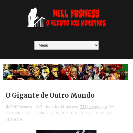
O Gigante de Outro Mundo
Hell Business - O Reduto dos Monstros
11 years ago
CLÁSSICOS DO HORROR
,
FICÇÃO CIENTÍFICA
,
FILME DA
SEMANA