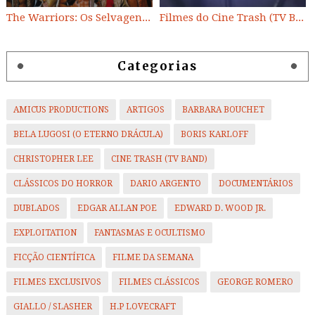
The Warriors: Os Selvagens da Noite
Filmes do Cine Trash (TV BAND)
Categorias
AMICUS PRODUCTIONS
ARTIGOS
BARBARA BOUCHET
BELA LUGOSI (O ETERNO DRÁCULA)
BORIS KARLOFF
CHRISTOPHER LEE
CINE TRASH (TV BAND)
CLÁSSICOS DO HORROR
DARIO ARGENTO
DOCUMENTÁRIOS
DUBLADOS
EDGAR ALLAN POE
EDWARD D. WOOD JR.
EXPLOITATION
FANTASMAS E OCULTISMO
FICÇÃO CIENTÍFICA
FILME DA SEMANA
FILMES EXCLUSIVOS
FILMES CLÁSSICOS
GEORGE ROMERO
GIALLO / SLASHER
H.P LOVECRAFT