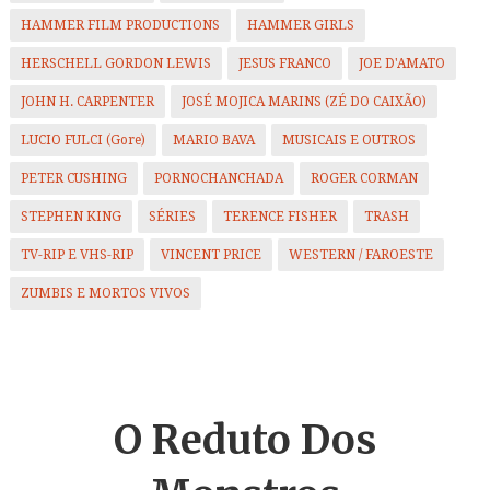
HAMMER FILM PRODUCTIONS
HAMMER GIRLS
HERSCHELL GORDON LEWIS
JESUS FRANCO
JOE D'AMATO
JOHN H. CARPENTER
JOSÉ MOJICA MARINS (ZÉ DO CAIXÃO)
LUCIO FULCI (Gore)
MARIO BAVA
MUSICAIS E OUTROS
PETER CUSHING
PORNOCHANCHADA
ROGER CORMAN
STEPHEN KING
SÉRIES
TERENCE FISHER
TRASH
TV-RIP E VHS-RIP
VINCENT PRICE
WESTERN / FAROESTE
ZUMBIS E MORTOS VIVOS
O Reduto
Dos