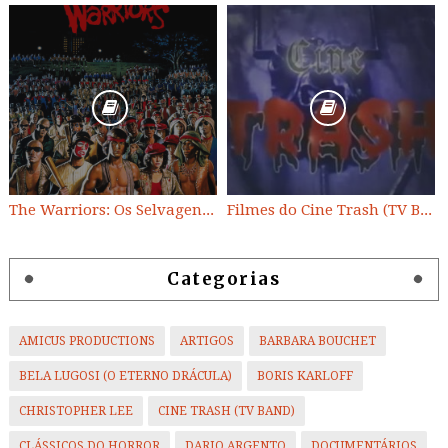
The Warriors: Os Selvagens da Noite
Filmes do Cine Trash (TV BAND)
Categorias
AMICUS PRODUCTIONS
ARTIGOS
BARBARA BOUCHET
BELA LUGOSI (O ETERNO DRÁCULA)
BORIS KARLOFF
CHRISTOPHER LEE
CINE TRASH (TV BAND)
CLÁSSICOS DO HORROR
DARIO ARGENTO
DOCUMENTÁRIOS