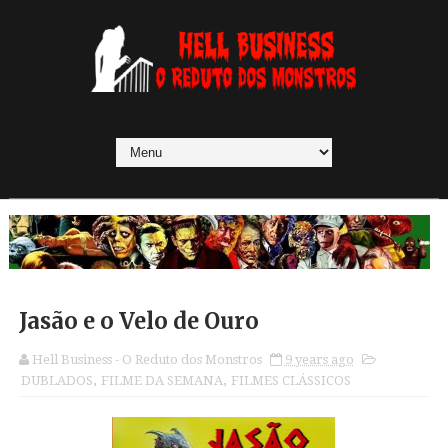
Jasão e o Velo de Ouro
Hell Business - O Reduto dos Monstros
9 years ago
DUBLADOS
,
FILME DA SEMANA
,
FILMES CLÁSSICOS