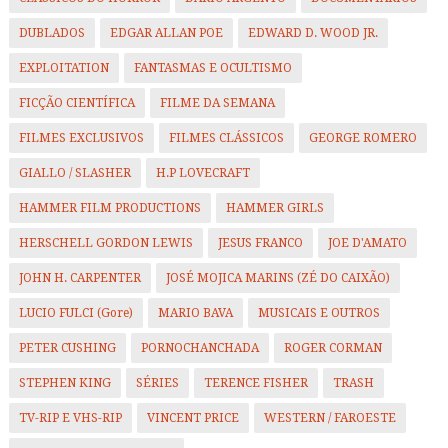
DUBLADOS
EDGAR ALLAN POE
EDWARD D. WOOD JR.
EXPLOITATION
FANTASMAS E OCULTISMO
FICÇÃO CIENTÍFICA
FILME DA SEMANA
FILMES EXCLUSIVOS
FILMES CLÁSSICOS
GEORGE ROMERO
GIALLO / SLASHER
H.P LOVECRAFT
HAMMER FILM PRODUCTIONS
HAMMER GIRLS
HERSCHELL GORDON LEWIS
JESUS FRANCO
JOE D'AMATO
JOHN H. CARPENTER
JOSÉ MOJICA MARINS (ZÉ DO CAIXÃO)
LUCIO FULCI (Gore)
MARIO BAVA
MUSICAIS E OUTROS
PETER CUSHING
PORNOCHANCHADA
ROGER CORMAN
STEPHEN KING
SÉRIES
TERENCE FISHER
TRASH
TV-RIP E VHS-RIP
VINCENT PRICE
WESTERN / FAROESTE