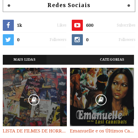
Redes Sociais
1k
600
Likes
Subscribes
0
0
Followers
Followers
MAIS LIDAS
CATEGORIAS
LISTA DE FILMES DE HORROR/ TRASH/ SUSPENSE/ SCI-FI/ EXPLOITATION E OUTROS
Emanuelle e os Últimos Canibais