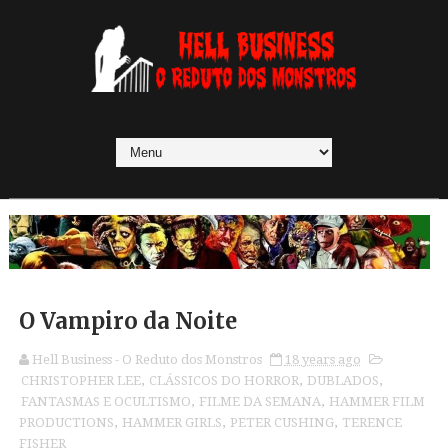
O Vampiro da Noite
Hell Business - O Reduto dos Monstros
18 years ago
CHRISTOPHER LEE
,
CLÁSSICOS DO HORROR
,
DUBLADOS
,
FANTASMAS E OCULTISMO
,
FILME DA SEMANA
,
HAMMER FILM
PRODUCTIONS
,
HAMMER GIRLS
,
PETER CUSHING
,
TERENCE
FISHER