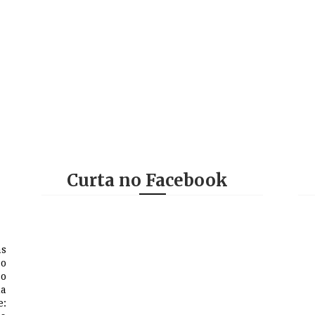
Curta no Facebook
as
 o
so
na
e: