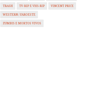
TRASH
TV-RIP E VHS-RIP
VINCENT PRICE
WESTERN / FAROESTE
ZUMBIS E MORTOS VIVOS