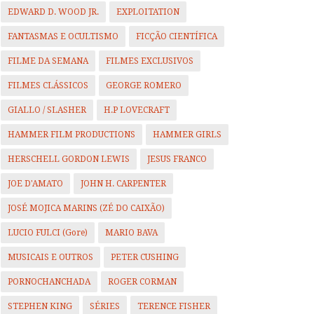
EDWARD D. WOOD JR.
EXPLOITATION
FANTASMAS E OCULTISMO
FICÇÃO CIENTÍFICA
FILME DA SEMANA
FILMES EXCLUSIVOS
FILMES CLÁSSICOS
GEORGE ROMERO
GIALLO / SLASHER
H.P LOVECRAFT
HAMMER FILM PRODUCTIONS
HAMMER GIRLS
HERSCHELL GORDON LEWIS
JESUS FRANCO
JOE D'AMATO
JOHN H. CARPENTER
JOSÉ MOJICA MARINS (ZÉ DO CAIXÃO)
LUCIO FULCI (Gore)
MARIO BAVA
MUSICAIS E OUTROS
PETER CUSHING
PORNOCHANCHADA
ROGER CORMAN
STEPHEN KING
SÉRIES
TERENCE FISHER