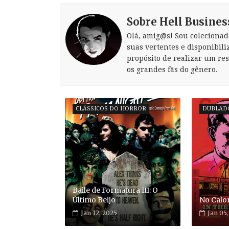
Sobre Hell Busines
Olá, amig@s! Sou colecionad
suas vertentes e disponibili
propósito de realizar um re
os grandes fãs do gênero.
CLÁSSICOS DO HORROR
DUBLAD
Baile de Formatura III: O
Último Beijo
No Calor
Jan 12, 2025
Jan 05