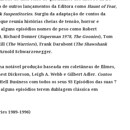
o de outros lançamentos da Editora como
Haunt of Fear
,
k SuspenStories
. Surgiu da adaptação de contos da
, que reunia
histórias cheias de tensão, horror e
 alguns episódios nomes de peso como Robert
), Richard Donner (
Superman 1978, The Goonies
), Tom
ill (
The Warriors
), Frank Darabont (
The Shawshank
 Arnold Schwarzenegger.
ma notável produção baseada em coletâneas de filmes,
nest Dickerson, Leigh A. Webb e Gilbert Adler.
Contos
 Hell Business
com todos os seus 93 Episódios das suas 7
 alguns episódios terem dublagem clássica em
ries 1989–1996)