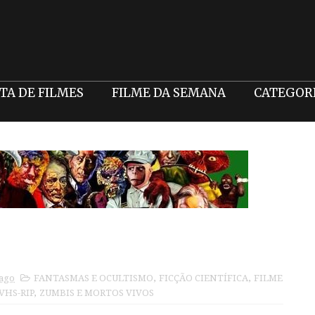
STA DE FILMES
FILME DA SEMANA
CATEGOR
 ago
FANTASMAS E OCULTISMO
,
FICÇÃO CIENTÍFICA
,
FILME
 VHS-RIP
,
ZUMBIS E MORTOS VIVOS