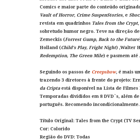
Comics e maior parte do conteúdo originad
Vault of Horror
,
Crime
SuspenStories
, e
Shoc
revista em quadrinhos
Tales from the Crypt
sobretudo humor negro. Teve na direção de
Zemeckis (
Forrest Gump, Back to the Future
Holland (
Child's Play, Fright
Night
) ,Walter H
Redemption, The Green Mile
) e pasmem até
Seguindo os passos de
Creepshow
, é mais u
trazendo 3 diretores à frente do
projeto: Er
da Cripta
está disponível na Lista de Filmes
Temporadas divididos em 8 DVD`s, além de
português. Recomendo incondicionalmente
.
Título Original:
Tales from the Crypt (TV Se
Cor: Colorido
Região do DVD: Todas