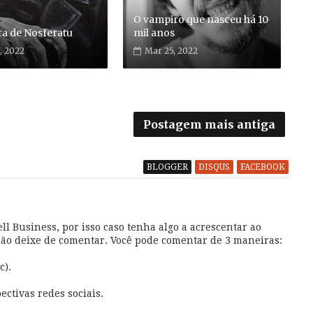
O vampiro que nasceu há 10
a de Nosferatu
mil anos
, 2022
Mar 25, 2022
Postagem mais antiga
BLOGGER
DISQUS
FACEBOOK
l Business, por isso caso tenha algo a acrescentar ao
não deixe de comentar. Você pode comentar de 3 maneiras:
c).
ectivas redes sociais.