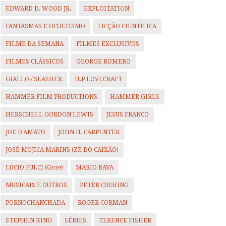
EDWARD D. WOOD JR.
EXPLOITATION
FANTASMAS E OCULTISMO
FICÇÃO CIENTÍFICA
FILME DA SEMANA
FILMES EXCLUSIVOS
FILMES CLÁSSICOS
GEORGE ROMERO
GIALLO / SLASHER
H.P LOVECRAFT
HAMMER FILM PRODUCTIONS
HAMMER GIRLS
HERSCHELL GORDON LEWIS
JESUS FRANCO
JOE D'AMATO
JOHN H. CARPENTER
JOSÉ MOJICA MARINS (ZÉ DO CAIXÃO)
LUCIO FULCI (Gore)
MARIO BAVA
MUSICAIS E OUTROS
PETER CUSHING
PORNOCHANCHADA
ROGER CORMAN
STEPHEN KING
SÉRIES
TERENCE FISHER