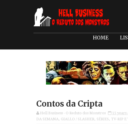
HOME
LI
Contos da Cripta
Hell Business - O Reduto dos Monstros
15 years
DA SEMANA
,
GIALLO / SLASHER
,
SÉRIES
,
TV-RIP E