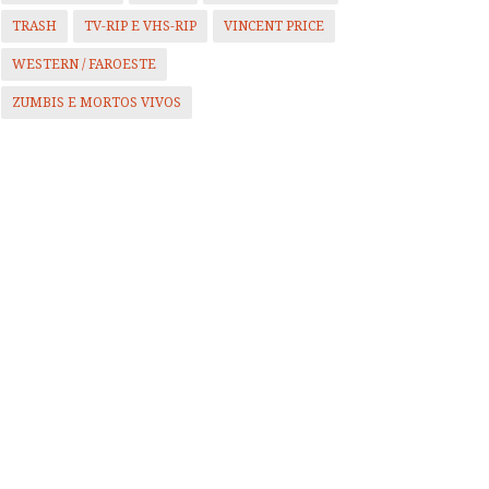
TRASH
TV-RIP E VHS-RIP
VINCENT PRICE
WESTERN / FAROESTE
ZUMBIS E MORTOS VIVOS