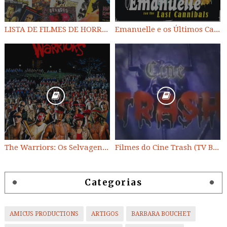
LISTA DE FILMES DE HORROR/ TRASH/ SUSPENSE/ SCI-FI/ EXPLOITATION E OUTROS
Emanuelle e os Últimos Canibais
The Warriors: Os Selvagens da Noite
Filmes do Cine Trash (TV BAND)
Categorias
AMICUS PRODUCTIONS
ARTIGOS
BARBARA BOUCHET