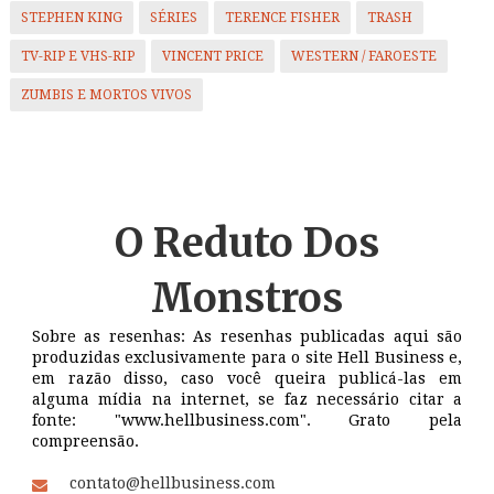
STEPHEN KING
SÉRIES
TERENCE FISHER
TRASH
TV-RIP E VHS-RIP
VINCENT PRICE
WESTERN / FAROESTE
ZUMBIS E MORTOS VIVOS
O Reduto
Dos
Monstros
Sobre as resenhas: As resenhas publicadas aqui são
produzidas exclusivamente para o site Hell Business e,
em razão disso, caso você queira publicá-las em
alguma mídia na internet, se faz necessário citar a
fonte: "www.hellbusiness.com". Grato pela
compreensão.
contato@hellbusiness.com