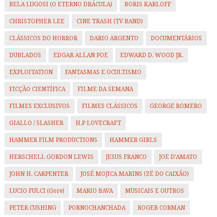
BELA LUGOSI (O ETERNO DRÁCULA)
BORIS KARLOFF
CHRISTOPHER LEE
CINE TRASH (TV BAND)
CLÁSSICOS DO HORROR
DARIO ARGENTO
DOCUMENTÁRIOS
DUBLADOS
EDGAR ALLAN POE
EDWARD D. WOOD JR.
EXPLOITATION
FANTASMAS E OCULTISMO
FICÇÃO CIENTÍFICA
FILME DA SEMANA
FILMES EXCLUSIVOS
FILMES CLÁSSICOS
GEORGE ROMERO
GIALLO / SLASHER
H.P LOVECRAFT
HAMMER FILM PRODUCTIONS
HAMMER GIRLS
HERSCHELL GORDON LEWIS
JESUS FRANCO
JOE D'AMATO
JOHN H. CARPENTER
JOSÉ MOJICA MARINS (ZÉ DO CAIXÃO)
LUCIO FULCI (Gore)
MARIO BAVA
MUSICAIS E OUTROS
PETER CUSHING
PORNOCHANCHADA
ROGER CORMAN