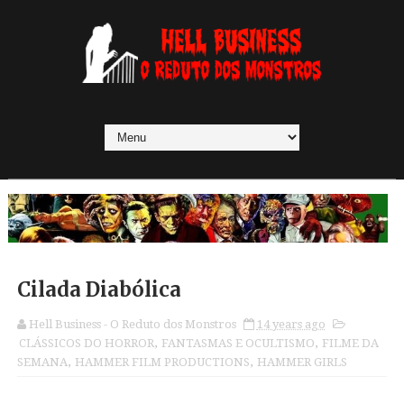
Cilada Diabólica
Hell Business - O Reduto dos Monstros
14 years ago
CLÁSSICOS DO HORROR
,
FANTASMAS E OCULTISMO
,
FILME DA
SEMANA
,
HAMMER FILM PRODUCTIONS
,
HAMMER GIRLS