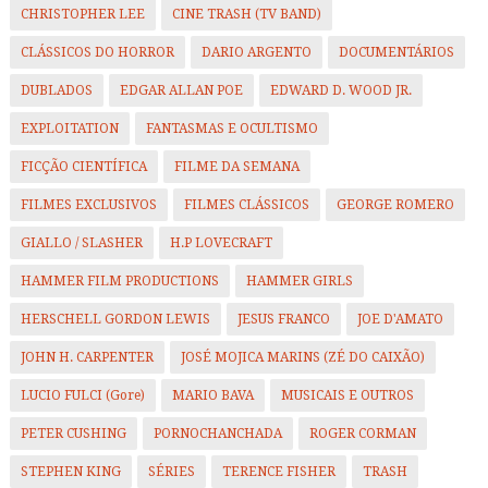
CHRISTOPHER LEE
CINE TRASH (TV BAND)
CLÁSSICOS DO HORROR
DARIO ARGENTO
DOCUMENTÁRIOS
DUBLADOS
EDGAR ALLAN POE
EDWARD D. WOOD JR.
EXPLOITATION
FANTASMAS E OCULTISMO
FICÇÃO CIENTÍFICA
FILME DA SEMANA
FILMES EXCLUSIVOS
FILMES CLÁSSICOS
GEORGE ROMERO
GIALLO / SLASHER
H.P LOVECRAFT
HAMMER FILM PRODUCTIONS
HAMMER GIRLS
HERSCHELL GORDON LEWIS
JESUS FRANCO
JOE D'AMATO
JOHN H. CARPENTER
JOSÉ MOJICA MARINS (ZÉ DO CAIXÃO)
LUCIO FULCI (Gore)
MARIO BAVA
MUSICAIS E OUTROS
PETER CUSHING
PORNOCHANCHADA
ROGER CORMAN
STEPHEN KING
SÉRIES
TERENCE FISHER
TRASH