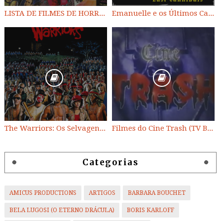
LISTA DE FILMES DE HORROR/ TRASH/ SUSPENSE/ SCI-FI/ EXPLOITATION E OUTROS
Emanuelle e os Últimos Canibais
The Warriors: Os Selvagens da Noite
Filmes do Cine Trash (TV BAND)
Categorias
AMICUS PRODUCTIONS
ARTIGOS
BARBARA BOUCHET
BELA LUGOSI (O ETERNO DRÁCULA)
BORIS KARLOFF