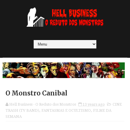
O Monstro Canibal
Hell Business - O Reduto dos Monstros
13 years ago
CINE
TRASH (TV BAND)
,
FANTASMAS E OCULTISMO
,
FILME DA
SEMANA