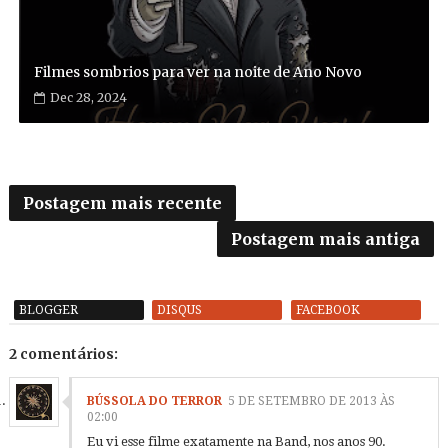
Filmes sombrios para ver na noite de Ano Novo
Dec 28, 2024
Postagem mais recente
Postagem mais antiga
BLOGGER
DISQUS
FACEBOOK
2 comentários:
BÚSSOLA DO TERROR
5 DE SETEMBRO DE 2013 ÀS
02:00
Eu vi esse filme exatamente na Band, nos anos 90.