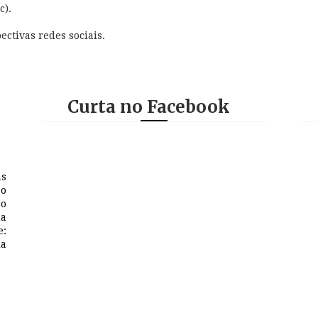
c).
ectivas redes sociais.
Curta no Facebook
as
 o
so
na
e:
a