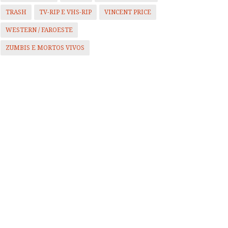
TRASH
TV-RIP E VHS-RIP
VINCENT PRICE
WESTERN / FAROESTE
ZUMBIS E MORTOS VIVOS