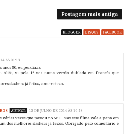
Postagem mais antiga
BLOGGER
DISQUS
FACEBOOK
14 ÀS 01:13
 anos 80, eu perdia.rs
. Aliás, vi pela 1ª vez numa versão dublada em Francês que
res slashers já feitos, com certeza.
TROS
18 DE JULHO DE 2014 ÀS 10:49
nas várias vezes que passou no SBT. Mas esse filme vale a pena em
um dos melhores slashers já feitos. Obrigado pelo comentário e