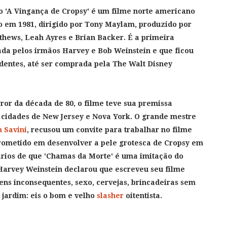
 '
A Vingança de Cropsy'
é um filme norte americano
 em 1981, dirigido por Tony Maylam, produzido por
thews, Leah Ayres e Brian Backer. É a primeira
a pelos irmãos Harvey e Bob Weinstein e que ficou
dentes, até ser comprada pela The Walt Disney
or da década de 80, o filme teve sua premissa
cidades de New Jersey e Nova York. O grande mestre
 Savini
, recusou um convite para trabalhar no filme
mprometido em desenvolver a pele grotesca de Cropsy em
rios de que 'Chamas da Morte' é uma imitação do
 Harvey Weinstein declarou que escreveu seu filme
ens inconsequentes, sexo, cervejas, brincadeiras sem
 jardim: eis o bom e velho
slasher
oitentista.