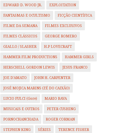
EDWARD D. WOOD JR.
EXPLOITATION
FANTASMAS E OCULTISMO
FICÇÃO CIENTÍFICA
FILME DA SEMANA
FILMES EXCLUSIVOS
FILMES CLÁSSICOS
GEORGE ROMERO
GIALLO / SLASHER
H.P LOVECRAFT
HAMMER FILM PRODUCTIONS
HAMMER GIRLS
HERSCHELL GORDON LEWIS
JESUS FRANCO
JOE D'AMATO
JOHN H. CARPENTER
JOSÉ MOJICA MARINS (ZÉ DO CAIXÃO)
LUCIO FULCI (Gore)
MARIO BAVA
MUSICAIS E OUTROS
PETER CUSHING
PORNOCHANCHADA
ROGER CORMAN
STEPHEN KING
SÉRIES
TERENCE FISHER