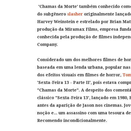
'Chamas da Morte'
também conhecido como
do subgênero
slasher
originalmente lançado
Harvey Weinstein e estrelado por Brian Mat
produção da Miramax Films, empresa fundad
conhecida pela produção de filmes indepen
Company.
Considerado um dos melhores filmes de horr
baseada em uma lenda urbana, popular nas 
dos efeitos visuais em filmes de horror,
Tom
'Sexta-Feira 13 - Parte II', pois estava co
"Chamas da Morte". A despeito dos comentá
clássico "Sexta-Feira 13', lançado em 1980,
antes da aparição de Jason nos cinemas. Jov
noção e... um assassino com uma tesoura de
Recomendo incondicionalmente.