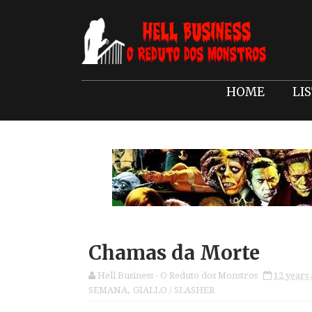
HOME
LI
Chamas da Morte
Hell Business - O Reduto dos Monstros
12 years
SEMANA
,
GIALLO / SLASHER