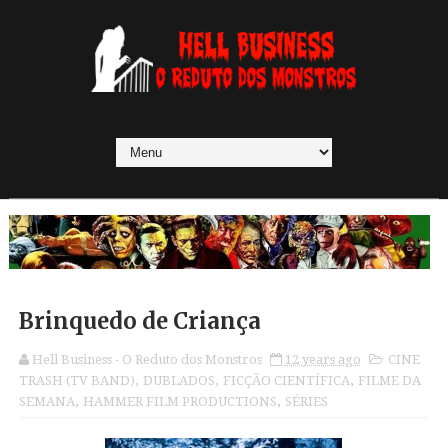
Brinquedo de Criança
Hell Business - O Reduto dos Monstros
12 years ago
CINE
TRASH (TV BAND)
,
DUBLADOS
,
FICÇÃO CIENTÍFICA
,
FILME DA
SEMANA
,
HAMMER FILM PRODUCTIONS
,
SÉRIES