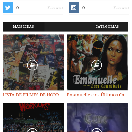
0
0
Followers
Followers
MAIS LIDAS
CATEGORIAS
LISTA DE FILMES DE HORROR/ TRASH/ SUSPENSE/ SCI-FI/ EXPLOITATION E OUTROS
Emanuelle e os Últimos Canibais