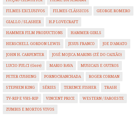
FILMES EXCLUSIVOS
FILMES CLÁSSICOS
GEORGE ROMERO
GIALLO / SLASHER
H.P LOVECRAFT
HAMMER FILM PRODUCTIONS
HAMMER GIRLS
HERSCHELL GORDON LEWIS
JESUS FRANCO
JOE D'AMATO
JOHN H. CARPENTER
JOSÉ MOJICA MARINS (ZÉ DO CAIXÃO)
LUCIO FULCI (Gore)
MARIO BAVA
MUSICAIS E OUTROS
PETER CUSHING
PORNOCHANCHADA
ROGER CORMAN
STEPHEN KING
SÉRIES
TERENCE FISHER
TRASH
TV-RIP E VHS-RIP
VINCENT PRICE
WESTERN / FAROESTE
ZUMBIS E MORTOS VIVOS