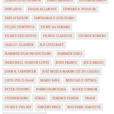
CLÁSSICOS DO HORROR
DARIO ARGENTO
DOCUMENTÁRIOS
DUBLADOS
EDGAR ALLAN POE
EDWARD D. WOOD JR.
EXPLOITATION
FANTASMAS E OCULTISMO
FICÇÃO CIENTÍFICA
FILME DA SEMANA
FILMES EXCLUSIVOS
FILMES CLÁSSICOS
GEORGE ROMERO
GIALLO / SLASHER
H.P LOVECRAFT
HAMMER FILM PRODUCTIONS
HAMMER GIRLS
HERSCHELL GORDON LEWIS
JESUS FRANCO
JOE D'AMATO
JOHN H. CARPENTER
JOSÉ MOJICA MARINS (ZÉ DO CAIXÃO)
LUCIO FULCI (Gore)
MARIO BAVA
MUSICAIS E OUTROS
PETER CUSHING
PORNOCHANCHADA
ROGER CORMAN
STEPHEN KING
SÉRIES
TERENCE FISHER
TRASH
TV-RIP E VHS-RIP
VINCENT PRICE
WESTERN / FAROESTE