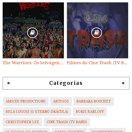
The Warriors: Os Selvagens da Noite
Filmes do Cine Trash (TV BAND)
Categorias
AMICUS PRODUCTIONS
ARTIGOS
BARBARA BOUCHET
BELA LUGOSI (O ETERNO DRÁCULA)
BORIS KARLOFF
CHRISTOPHER LEE
CINE TRASH (TV BAND)