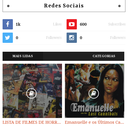
Redes Sociais
1k
600
Likes
Subscribes
0
0
Followers
Followers
MAIS LIDAS
CATEGORIAS
LISTA DE FILMES DE HORROR/ TRASH/ SUSPENSE/ SCI-FI/ EXPLOITATION E OUTROS
Emanuelle e os Últimos Canibais