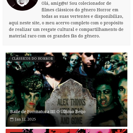
Olá, amig@s! Sou colecionador de
filmes clássicos do gênero Horror em
todas as suas vertentes e disponibilizo,
aqui neste site, o meu acervo completo com o propósito
de realizar um resgate cultural e compartilhamento de
material raro com os grandes fãs do gênero.
CLÁSSICOS DO HORROR
Baile de Formatura III: O Último Beijo
Jan 12, 2025