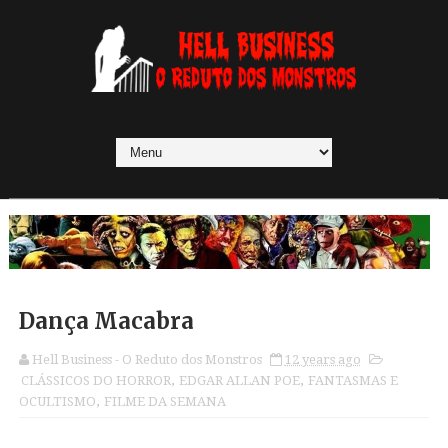
Dança Macabra
Hell Business - O Reduto dos Monstros
12 years ago
CLÁSSICOS DO HORROR
,
EDGAR ALLAN POE
,
FANTASMAS E
OCULTISMO
,
FILME DA SEMANA