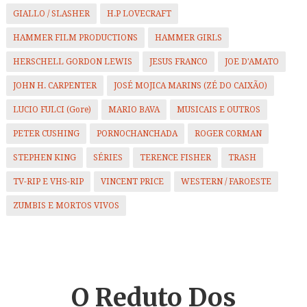
GIALLO / SLASHER
H.P LOVECRAFT
HAMMER FILM PRODUCTIONS
HAMMER GIRLS
HERSCHELL GORDON LEWIS
JESUS FRANCO
JOE D'AMATO
JOHN H. CARPENTER
JOSÉ MOJICA MARINS (ZÉ DO CAIXÃO)
LUCIO FULCI (Gore)
MARIO BAVA
MUSICAIS E OUTROS
PETER CUSHING
PORNOCHANCHADA
ROGER CORMAN
STEPHEN KING
SÉRIES
TERENCE FISHER
TRASH
TV-RIP E VHS-RIP
VINCENT PRICE
WESTERN / FAROESTE
ZUMBIS E MORTOS VIVOS
O Reduto
Dos