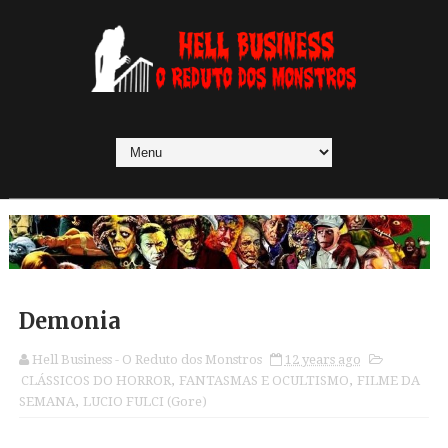
Demonia
Hell Business - O Reduto dos Monstros
12 years ago
CLÁSSICOS DO HORROR
,
FANTASMAS E OCULTISMO
,
FILME DA
SEMANA
,
LUCIO FULCI (Gore)