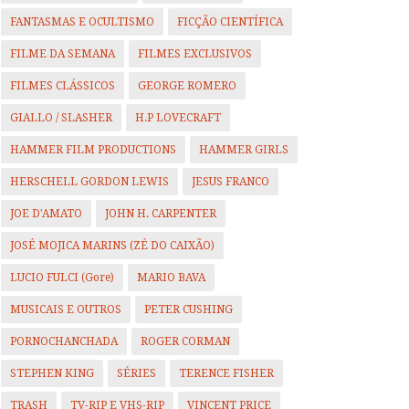
FANTASMAS E OCULTISMO
FICÇÃO CIENTÍFICA
FILME DA SEMANA
FILMES EXCLUSIVOS
FILMES CLÁSSICOS
GEORGE ROMERO
GIALLO / SLASHER
H.P LOVECRAFT
HAMMER FILM PRODUCTIONS
HAMMER GIRLS
HERSCHELL GORDON LEWIS
JESUS FRANCO
JOE D'AMATO
JOHN H. CARPENTER
JOSÉ MOJICA MARINS (ZÉ DO CAIXÃO)
LUCIO FULCI (Gore)
MARIO BAVA
MUSICAIS E OUTROS
PETER CUSHING
PORNOCHANCHADA
ROGER CORMAN
STEPHEN KING
SÉRIES
TERENCE FISHER
TRASH
TV-RIP E VHS-RIP
VINCENT PRICE