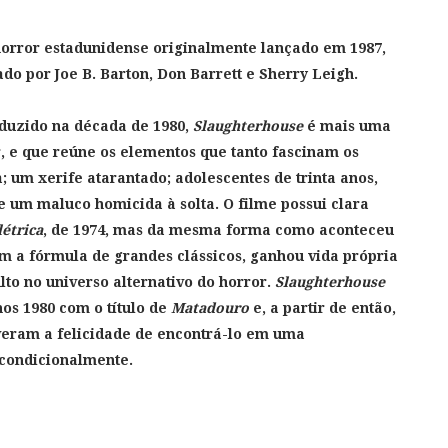
horror estadunidense originalmente lançado em 1987,
lado por Joe B. Barton, Don Barrett e Sherry Leigh.
duzido na década de 1980,
Slaughterhouse
é mais uma
 e que reúne os elementos que tanto fascinam os
 um xerife atarantado; adolescentes de trinta anos,
 e um maluco homicida à solta. O filme possui clara
étrica
, de 1974, mas da mesma forma como aconteceu
m a fórmula de grandes clássicos, ganhou vida própria
to no universo alternativo do horror.
Slaughterhouse
nos 1980 com o título de
Matadouro
e, a partir de então,
eram a felicidade de encontrá-lo em uma
condicionalmente.