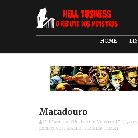
HOME
LI
Matadouro
Hell Business - O Reduto dos Monstros
11 years
EXCLUSIVOS
,
GIALLO / SLASHER
,
TRASH