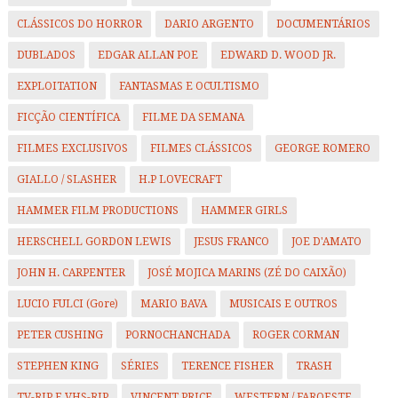
CLÁSSICOS DO HORROR
DARIO ARGENTO
DOCUMENTÁRIOS
DUBLADOS
EDGAR ALLAN POE
EDWARD D. WOOD JR.
EXPLOITATION
FANTASMAS E OCULTISMO
FICÇÃO CIENTÍFICA
FILME DA SEMANA
FILMES EXCLUSIVOS
FILMES CLÁSSICOS
GEORGE ROMERO
GIALLO / SLASHER
H.P LOVECRAFT
HAMMER FILM PRODUCTIONS
HAMMER GIRLS
HERSCHELL GORDON LEWIS
JESUS FRANCO
JOE D'AMATO
JOHN H. CARPENTER
JOSÉ MOJICA MARINS (ZÉ DO CAIXÃO)
LUCIO FULCI (Gore)
MARIO BAVA
MUSICAIS E OUTROS
PETER CUSHING
PORNOCHANCHADA
ROGER CORMAN
STEPHEN KING
SÉRIES
TERENCE FISHER
TRASH
TV-RIP E VHS-RIP
VINCENT PRICE
WESTERN / FAROESTE