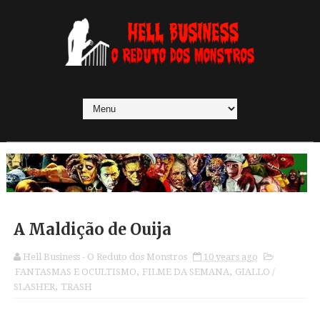
A Maldição de Ouija
Hell Business - O Reduto dos Monstros
10 years ago
FANTASMAS E OCULTISMO
,
FILME DA SEMANA
,
GIALLO /
SLASHER
,
TRASH