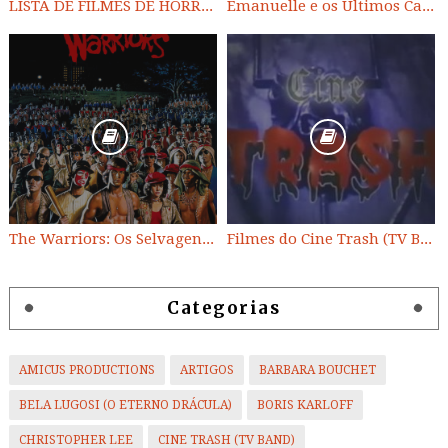
LISTA DE FILMES DE HORROR/ TRASH/ SUSPENSE/ SCI-FI/ EXPLOITATION E OUTROS
Emanuelle e os Últimos Canibais
The Warriors: Os Selvagens da Noite
Filmes do Cine Trash (TV BAND)
Categorias
AMICUS PRODUCTIONS
ARTIGOS
BARBARA BOUCHET
BELA LUGOSI (O ETERNO DRÁCULA)
BORIS KARLOFF
CHRISTOPHER LEE
CINE TRASH (TV BAND)