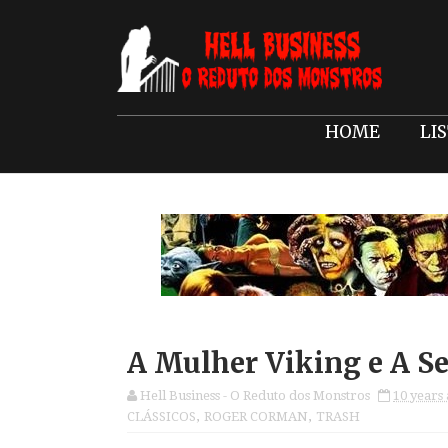
HOME
LI
A Mulher Viking e A S
Hell Business - O Reduto dos Monstros
10 years
CLÁSSICOS
,
ROGER CORMAN
,
TRASH