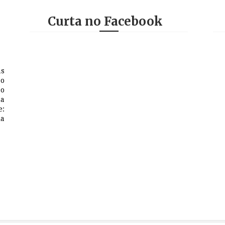
Curta no Facebook
as
 o
so
na
e:
a