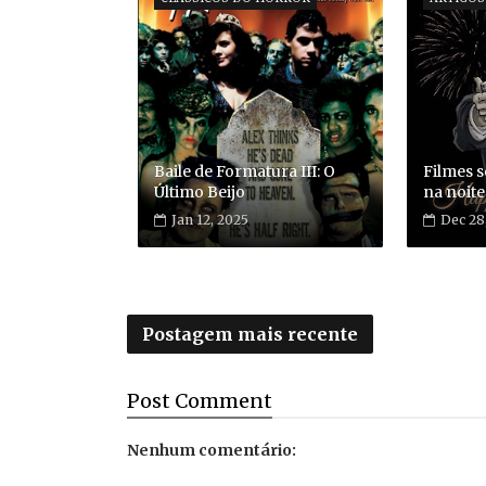
Baile de Formatura III: O
Filmes 
Último Beijo
na noit
Jan 12, 2025
Dec 28
Postagem mais recente
Post
Comment
Nenhum comentário: