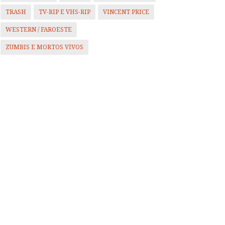
TRASH
TV-RIP E VHS-RIP
VINCENT PRICE
WESTERN / FAROESTE
ZUMBIS E MORTOS VIVOS