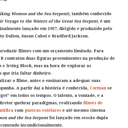
iking Women and the Sea Serpent
), também conhecido
r Voyage to the Waters of the Great Sea Serpent
, é um
ginalmente lançado em 1957, dirigido e produzido pelo
by Dalton, Susan Cabot e Bradford Jackson.
 produzir filmes com um orçamento limitado. Para
 B contratou duas figuras proeminentes na produção de
n e Irving Block, mas na hora de explorar as
 que iria faltar dinheiro.
alizar o filme, antes o ensinaram a adequar suas
punha. A partir daí a história é conhecida,
Corman
se
get" em todos os tempos. O talento, a vontade, e a
diretor quebrar paradigmas, realizando
filmes de
ntífica
com
guerras estelares
e até mesmo cinema
en and the Sea Serpent
foi lançado em sessão dupla
ecomendo incondicionalmente.