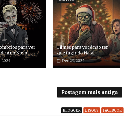
sombrios para ver
Filmes para você não ter
e de Ano Novo
que fugir do Natal
, 2024
Dec 23, 2024
Postagem mais antiga
BLOGGER
DISQUS
FACEBOOK