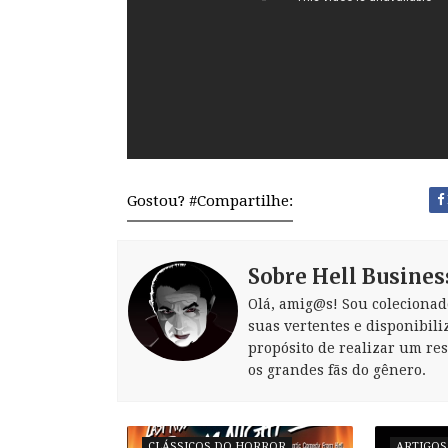
Gostou? #Compartilhe:
Sobre Hell Busines
Olá, amig@s! Sou colecionad
suas vertentes e disponibili
propósito de realizar um re
os grandes fãs do gênero.
CLÁSSICOS DO HORROR
ARTIGOS