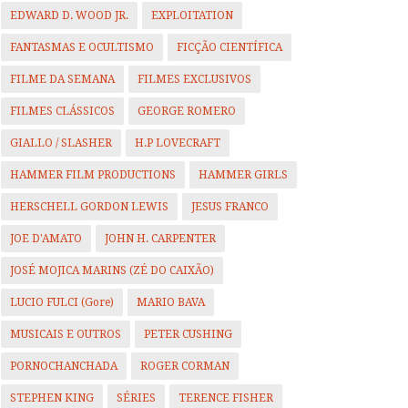
EDWARD D. WOOD JR.
EXPLOITATION
FANTASMAS E OCULTISMO
FICÇÃO CIENTÍFICA
FILME DA SEMANA
FILMES EXCLUSIVOS
FILMES CLÁSSICOS
GEORGE ROMERO
GIALLO / SLASHER
H.P LOVECRAFT
HAMMER FILM PRODUCTIONS
HAMMER GIRLS
HERSCHELL GORDON LEWIS
JESUS FRANCO
JOE D'AMATO
JOHN H. CARPENTER
JOSÉ MOJICA MARINS (ZÉ DO CAIXÃO)
LUCIO FULCI (Gore)
MARIO BAVA
MUSICAIS E OUTROS
PETER CUSHING
PORNOCHANCHADA
ROGER CORMAN
STEPHEN KING
SÉRIES
TERENCE FISHER