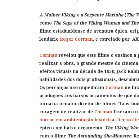
A Mulher Viking e a Serpente Marinha
(
The V
como
The Saga of the Viking Women and Thei
filme estadunidense de aventura épica, ori
lendário
Roger Corman
, e estrelado por Ab
Corman
revelou que este filme o ensinou a
realizar a obra, o grande mestre do cinema
efeitos visuais na década de 1950, Jack Rabi
habilidades dos dois profissionais, descobriu
Os percalços não impediram
Corman
de fin
produções aos baixos orçamentos de que dis
tornaria o maior diretor de filmes "Low-bud
coragem de realizar de
Corman
fizeram o 
horror em ambientação histórica
,
ficção cie
épico com baixo orçamento.
The Viking Wom
com o filme
The Astounding She-Monster
. R