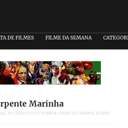
STA DE FILMES
FILME DA SEMANA
CATEGOR
erpente Marinha
 ago
CLÁSSICOS DO HORROR
,
FILME DA SEMANA
,
FILMES