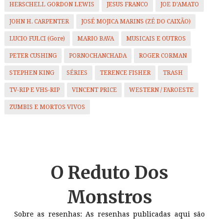
HERSCHELL GORDON LEWIS
JESUS FRANCO
JOE D'AMATO
JOHN H. CARPENTER
JOSÉ MOJICA MARINS (ZÉ DO CAIXÃO)
LUCIO FULCI (Gore)
MARIO BAVA
MUSICAIS E OUTROS
PETER CUSHING
PORNOCHANCHADA
ROGER CORMAN
STEPHEN KING
SÉRIES
TERENCE FISHER
TRASH
TV-RIP E VHS-RIP
VINCENT PRICE
WESTERN / FAROESTE
ZUMBIS E MORTOS VIVOS
O Reduto
Dos
Monstros
Sobre as resenhas: As resenhas publicadas aqui são