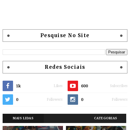
Pesquise No Site
Redes Sociais
1k
600
Likes
Subscribes
0
0
Followers
Followers
MAIS LIDAS
CATEGORIAS