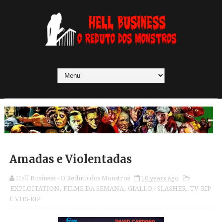
Amadas e Violentadas
Hell Business - O Reduto dos Monstros
10 years ago
EXPLOITATION
,
FILME DA SEMANA
,
GIALLO / SLASHER
,
TV-RIP
E VHS-RIP