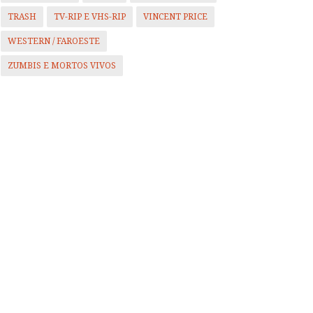
TRASH
TV-RIP E VHS-RIP
VINCENT PRICE
WESTERN / FAROESTE
ZUMBIS E MORTOS VIVOS