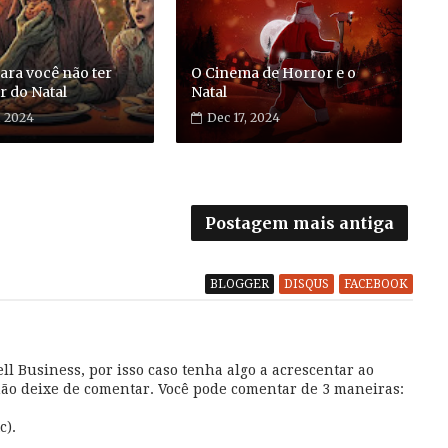
ara você não ter
O Cinema de Horror e o
r do Natal
Natal
, 2024
Dec 17, 2024
Postagem mais antiga
BLOGGER
DISQUS
FACEBOOK
l Business, por isso caso tenha algo a acrescentar ao
não deixe de comentar. Você pode comentar de 3 maneiras:
c).