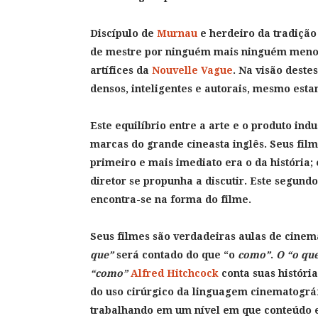
Discípulo de
Murnau
e herdeiro da tradição 
de mestre por ninguém mais ninguém meno
artífices da
Nouvelle Vague
. Na visão deste
densos, inteligentes e autorais, mesmo estan
Este equilíbrio entre a arte e o produto in
marcas do grande cineasta inglês. Seus fil
primeiro e mais imediato era o da história;
diretor se propunha a discutir. Este segund
encontra-se na forma do filme.
Seus filmes são verdadeiras aulas de cine
que”
será contado do que “o
como”
.
O “o qu
“como”
Alfred Hitchcock
conta suas históri
do uso cirúrgico da linguagem cinematográf
trabalhando em um nível em que conteúdo e