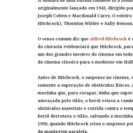
A Sombra de uma Dúvida (Shadow of a Doub
originalmente lançado em 1943, dirigido po
Joseph Cotten e Macdonald Carey. O roteiro 
Hitchcock), Thornton Wilder e Sally Benson,
O senso comum diz que
Alfred Hitchcock
é 
do cineasta evidenciará que Hitchcock, par
um dos grandes mestres do cinema em todos
do cinema clássico para o moderno em Hol
Antes de Hitchcock, o suspense no cinema, c
somente a superação de obstáculos físicos,
mocinha que, para escapar, tinha que super
ameaçada pelo vilão, o herói estava a cami
obstáculos materiais e corrida contra o tem
herói derrotava o vilão, salvando a mocinha
1930, quando Hitchcock criou o suspense ps
da montagem paralela.