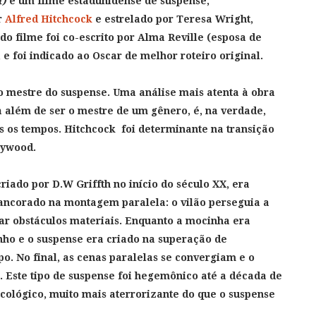
t)
é um filme estadunidense de suspense,
r
Alfred Hitchcock
e estrelado por Teresa Wright,
do filme foi co-escrito por Alma Reville (esposa de
 e foi indicado ao Oscar de melhor roteiro original.
o mestre do suspense. Uma análise mais atenta à obra
a além de ser o mestre de um gênero, é, na verdade,
 os tempos. Hitchcock
foi determinante na transição
lywood.
riado por D.W Griffth no início do século XX, era
 ancorado na montagem paralela: o vilão perseguia a
ar obstáculos materiais.
Enquanto a mocinha era
nho e o suspense era criado na superação de
po. No final, as cenas paralelas se convergiam e o
. Este tipo de suspense foi hegemônico até a década de
icológico, muito mais aterrorizante do que o suspense