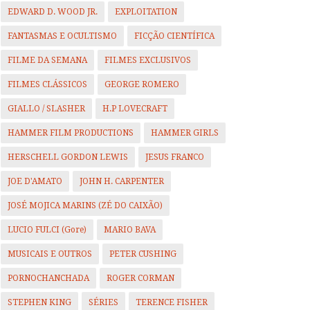
EDWARD D. WOOD JR.
EXPLOITATION
FANTASMAS E OCULTISMO
FICÇÃO CIENTÍFICA
FILME DA SEMANA
FILMES EXCLUSIVOS
FILMES CLÁSSICOS
GEORGE ROMERO
GIALLO / SLASHER
H.P LOVECRAFT
HAMMER FILM PRODUCTIONS
HAMMER GIRLS
HERSCHELL GORDON LEWIS
JESUS FRANCO
JOE D'AMATO
JOHN H. CARPENTER
JOSÉ MOJICA MARINS (ZÉ DO CAIXÃO)
LUCIO FULCI (Gore)
MARIO BAVA
MUSICAIS E OUTROS
PETER CUSHING
PORNOCHANCHADA
ROGER CORMAN
STEPHEN KING
SÉRIES
TERENCE FISHER