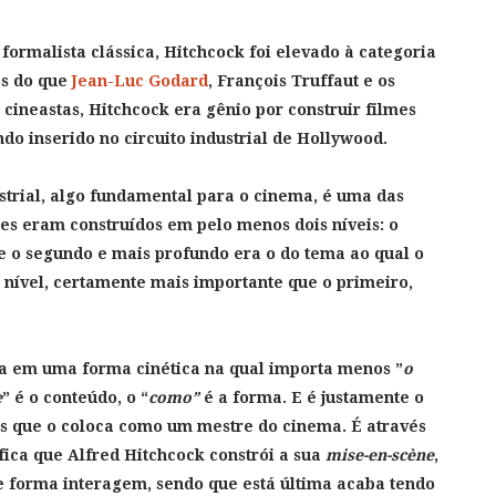
formalista clássica, Hitchcock foi elevado à categoria
s do que
Jean-Luc Godard
, François Truffaut e os
s cineastas, Hitchcock era gênio por construir filmes
do inserido no circuito industrial de Hollywood.
dustrial, algo fundamental para o cinema, é uma das
mes eram construídos em pelo menos dois níveis: o
 e o segundo e mais profundo era o do tema ao qual o
o nível, certamente mais importante que o primeiro,
ma em uma forma cinética na qual importa menos ”
o
e
” é o conteúdo, o “
como”
é a forma. E é justamente o
as que o coloca como um mestre do cinema. É através
ica que Alfred Hitchcock constrói a sua
mise-en-scène
,
 forma interagem, sendo que está última acaba tendo