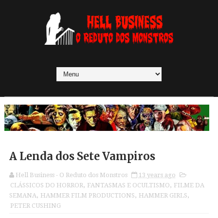
A Lenda dos Sete Vampiros
Hell Business - O Reduto dos Monstros
13 years ago
CLÁSSICOS DO HORROR
,
FANTASMAS E OCULTISMO
,
FILME DA
SEMANA
,
HAMMER FILM PRODUCTIONS
,
HAMMER GIRLS
,
PETER CUSHING