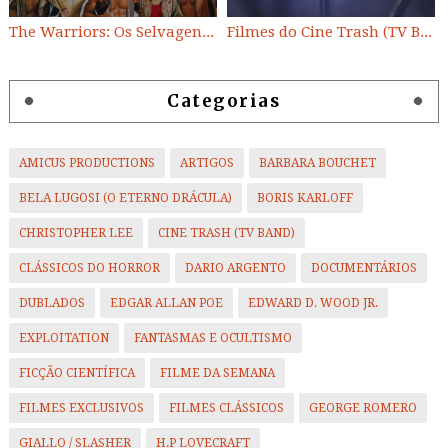
The Warriors: Os Selvagens da Noite
Filmes do Cine Trash (TV BAND)
Categorias
AMICUS PRODUCTIONS
ARTIGOS
BARBARA BOUCHET
BELA LUGOSI (O ETERNO DRÁCULA)
BORIS KARLOFF
CHRISTOPHER LEE
CINE TRASH (TV BAND)
CLÁSSICOS DO HORROR
DARIO ARGENTO
DOCUMENTÁRIOS
DUBLADOS
EDGAR ALLAN POE
EDWARD D. WOOD JR.
EXPLOITATION
FANTASMAS E OCULTISMO
FICÇÃO CIENTÍFICA
FILME DA SEMANA
FILMES EXCLUSIVOS
FILMES CLÁSSICOS
GEORGE ROMERO
GIALLO / SLASHER
H.P LOVECRAFT