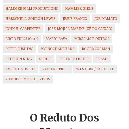
HAMMER FILM PRODUCTIONS
HAMMER GIRLS
HERSCHELL GORDON LEWIS
JESUS FRANCO
JOE D'AMATO
JOHN H. CARPENTER
JOSÉ MOJICA MARINS (ZÉ DO CAIXÃO)
LUCIO FULCI (Gore)
MARIO BAVA
MUSICAIS E OUTROS
PETER CUSHING
PORNOCHANCHADA
ROGER CORMAN
STEPHEN KING
SÉRIES
TERENCE FISHER
TRASH
TV-RIP E VHS-RIP
VINCENT PRICE
WESTERN / FAROESTE
ZUMBIS E MORTOS VIVOS
O Reduto
Dos