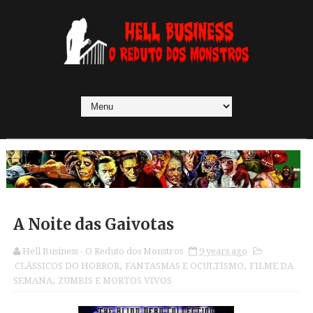
A Noite das Gaivotas
Hell Business - O Reduto dos Monstros
9 years ago
CLÁSSICOS DO HORROR
,
FANTASMAS E OCULTISMO
,
FILME DA
SEMANA
,
ZUMBIS E MORTOS VIVOS