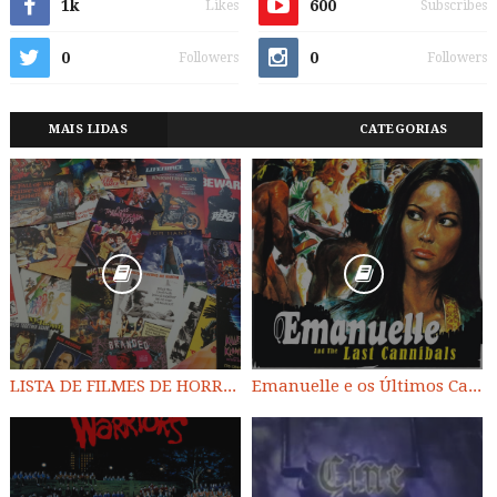
1k
600
Likes
Subscribes
0
0
Followers
Followers
MAIS LIDAS
CATEGORIAS
LISTA DE FILMES DE HORROR/ TRASH/ SUSPENSE/ SCI-FI/ EXPLOITATION E OUTROS
Emanuelle e os Últimos Canibais