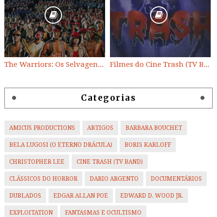
The Warriors: Os Selvagens da Noite
Filmes do Cine Trash (TV BAND)
Categorias
AMICUS PRODUCTIONS
ARTIGOS
BARBARA BOUCHET
BELA LUGOSI (O ETERNO DRÁCULA)
BORIS KARLOFF
CHRISTOPHER LEE
CINE TRASH (TV BAND)
CLÁSSICOS DO HORROR
DARIO ARGENTO
DOCUMENTÁRIOS
DUBLADOS
EDGAR ALLAN POE
EDWARD D. WOOD JR.
EXPLOITATION
FANTASMAS E OCULTISMO