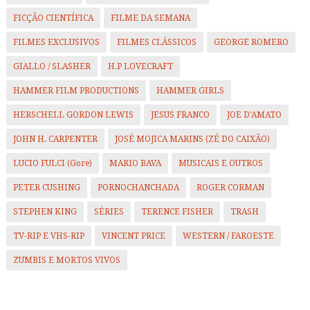
FICÇÃO CIENTÍFICA
FILME DA SEMANA
FILMES EXCLUSIVOS
FILMES CLÁSSICOS
GEORGE ROMERO
GIALLO / SLASHER
H.P LOVECRAFT
HAMMER FILM PRODUCTIONS
HAMMER GIRLS
HERSCHELL GORDON LEWIS
JESUS FRANCO
JOE D'AMATO
JOHN H. CARPENTER
JOSÉ MOJICA MARINS (ZÉ DO CAIXÃO)
LUCIO FULCI (Gore)
MARIO BAVA
MUSICAIS E OUTROS
PETER CUSHING
PORNOCHANCHADA
ROGER CORMAN
STEPHEN KING
SÉRIES
TERENCE FISHER
TRASH
TV-RIP E VHS-RIP
VINCENT PRICE
WESTERN / FAROESTE
ZUMBIS E MORTOS VIVOS