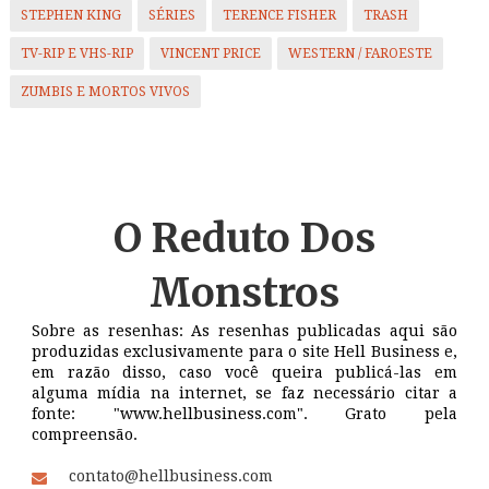
STEPHEN KING
SÉRIES
TERENCE FISHER
TRASH
TV-RIP E VHS-RIP
VINCENT PRICE
WESTERN / FAROESTE
ZUMBIS E MORTOS VIVOS
O Reduto
Dos
Monstros
Sobre as resenhas: As resenhas publicadas aqui são
produzidas exclusivamente para o site Hell Business e,
em razão disso, caso você queira publicá-las em
alguma mídia na internet, se faz necessário citar a
fonte: "www.hellbusiness.com". Grato pela
compreensão.
contato@hellbusiness.com