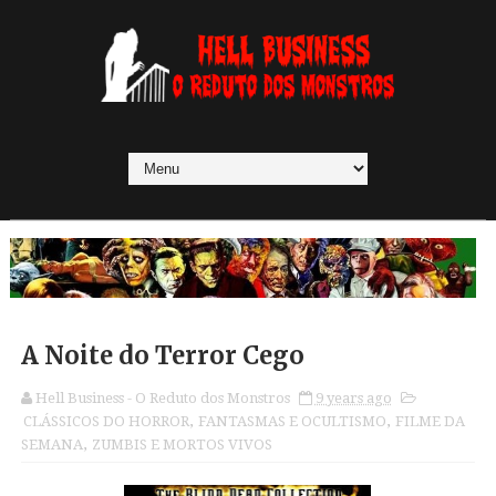
A Noite do Terror Cego
Hell Business - O Reduto dos Monstros
9 years ago
CLÁSSICOS DO HORROR
,
FANTASMAS E OCULTISMO
,
FILME DA
SEMANA
,
ZUMBIS E MORTOS VIVOS