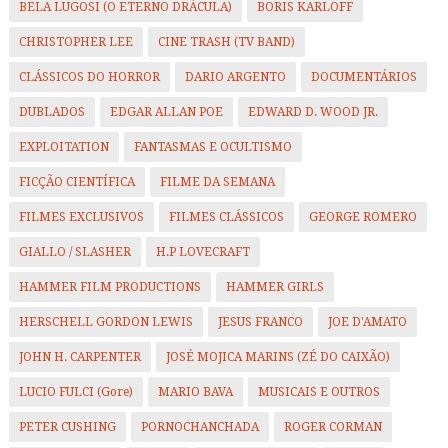
BELA LUGOSI (O ETERNO DRÁCULA)
BORIS KARLOFF
CHRISTOPHER LEE
CINE TRASH (TV BAND)
CLÁSSICOS DO HORROR
DARIO ARGENTO
DOCUMENTÁRIOS
DUBLADOS
EDGAR ALLAN POE
EDWARD D. WOOD JR.
EXPLOITATION
FANTASMAS E OCULTISMO
FICÇÃO CIENTÍFICA
FILME DA SEMANA
FILMES EXCLUSIVOS
FILMES CLÁSSICOS
GEORGE ROMERO
GIALLO / SLASHER
H.P LOVECRAFT
HAMMER FILM PRODUCTIONS
HAMMER GIRLS
HERSCHELL GORDON LEWIS
JESUS FRANCO
JOE D'AMATO
JOHN H. CARPENTER
JOSÉ MOJICA MARINS (ZÉ DO CAIXÃO)
LUCIO FULCI (Gore)
MARIO BAVA
MUSICAIS E OUTROS
PETER CUSHING
PORNOCHANCHADA
ROGER CORMAN