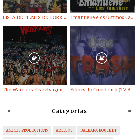
LISTA DE FILMES DE HORROR/ TRASH/ SUSPENSE/ SCI-FI/ EXPLOITATION E OUTROS
Emanuelle e os Últimos Canibais
The Warriors: Os Selvagens da Noite
Filmes do Cine Trash (TV BAND)
Categorias
AMICUS PRODUCTIONS
ARTIGOS
BARBARA BOUCHET