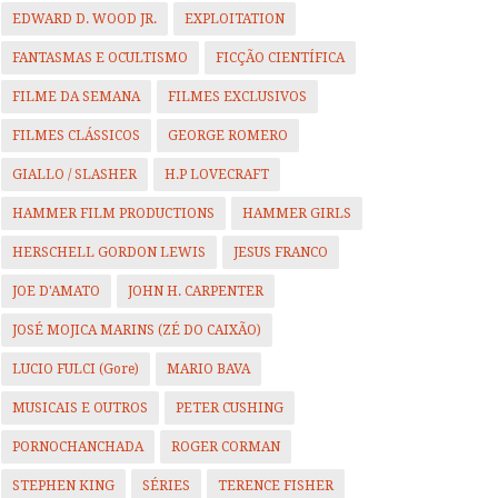
EDWARD D. WOOD JR.
EXPLOITATION
FANTASMAS E OCULTISMO
FICÇÃO CIENTÍFICA
FILME DA SEMANA
FILMES EXCLUSIVOS
FILMES CLÁSSICOS
GEORGE ROMERO
GIALLO / SLASHER
H.P LOVECRAFT
HAMMER FILM PRODUCTIONS
HAMMER GIRLS
HERSCHELL GORDON LEWIS
JESUS FRANCO
JOE D'AMATO
JOHN H. CARPENTER
JOSÉ MOJICA MARINS (ZÉ DO CAIXÃO)
LUCIO FULCI (Gore)
MARIO BAVA
MUSICAIS E OUTROS
PETER CUSHING
PORNOCHANCHADA
ROGER CORMAN
STEPHEN KING
SÉRIES
TERENCE FISHER