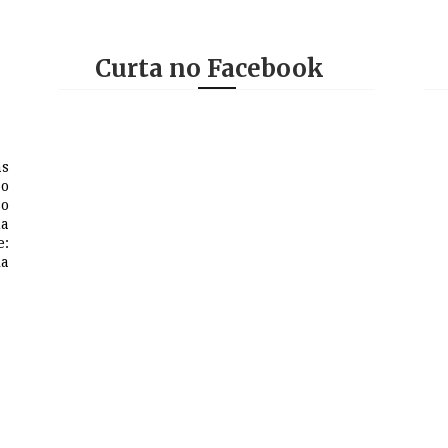
Curta no Facebook
as
 o
so
na
e:
a