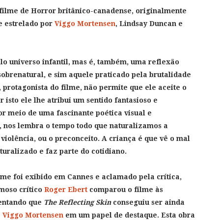
 filme de Horror britânico-canadense, originalmente
 e estrelado por
Viggo Mortensen
, Lindsay Duncan e
o universo infantil, mas é, também, uma reflexão
obrenatural, e sim aquele praticado pela brutalidade
protagonista do filme, não permite que ele aceite o
sto ele lhe atribui um sentido fantasioso e
por meio de uma fascinante poética visual e
 nos lembra o tempo todo que naturalizamos a
violência, ou o preconceito. A criança é que vê o mal
turalizado e faz parte do cotidiano.
lme foi exibido em Cannes e aclamado pela crítica,
moso crítico
Roger Ebert
comparou o filme às
ientando que
The Reflecting Skin
conseguiu ser ainda
e
Viggo Mortensen
em um papel de destaque. Esta obra