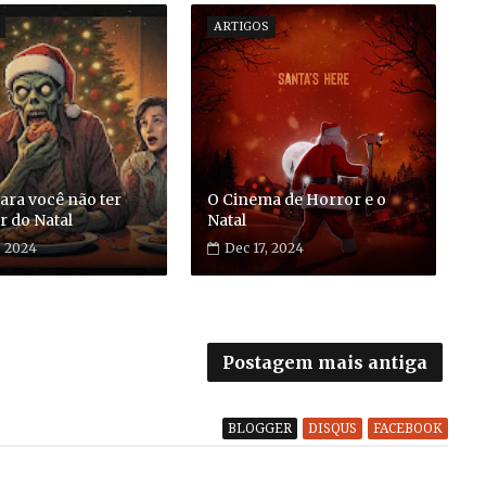
ARTIGOS
ara você não ter
O Cinema de Horror e o
r do Natal
Natal
, 2024
Dec 17, 2024
Postagem mais antiga
BLOGGER
DISQUS
FACEBOOK