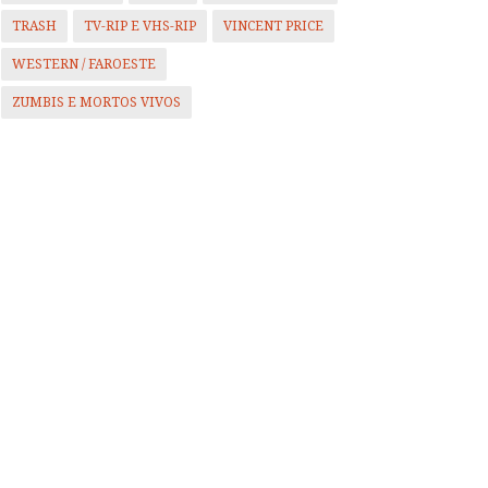
TRASH
TV-RIP E VHS-RIP
VINCENT PRICE
WESTERN / FAROESTE
ZUMBIS E MORTOS VIVOS