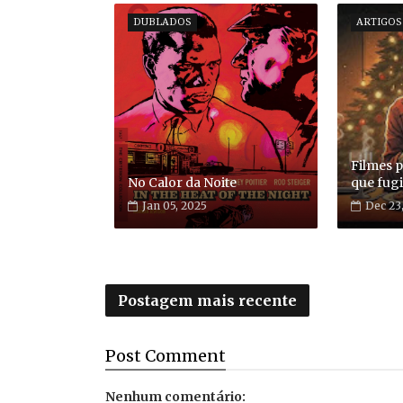
DUBLADOS
ARTIGOS
Filmes p
No Calor da Noite
que fugi
Jan 05, 2025
Dec 23
Postagem mais recente
Post
Comment
Nenhum comentário: