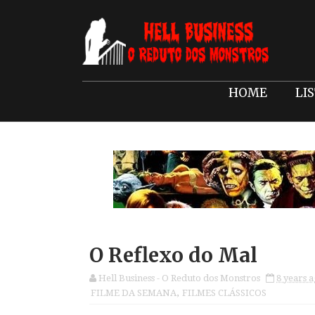
HOME
LI
O Reflexo do Mal
Hell Business - O Reduto dos Monstros
8 years 
FILME DA SEMANA
,
FILMES CLÁSSICOS