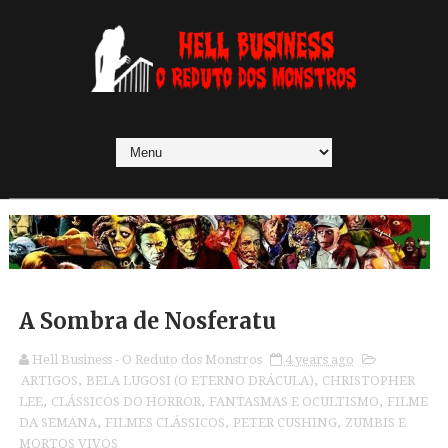
A Sombra de Nosferatu
Hell Business - O Reduto dos Monstros
4 years ago
ARTIGOS
,
BELA LUGOSI (O ETERNO DRÁCULA)
,
CHRISTOPHER
LEE
,
CLÁSSICOS DO HORROR
,
FANTASMAS E OCULTISMO
,
FILME
DA SEMANA
,
FILMES CLÁSSICOS
,
PETER CUSHING
,
ZUMBIS E
MORTOS VIVOS