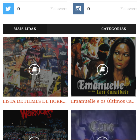
0
0
Followers
Followers
MAIS LIDAS
CATEGORIAS
LISTA DE FILMES DE HORROR/ TRASH/ SUSPENSE/ SCI-FI/ EXPLOITATION E OUTROS
Emanuelle e os Últimos Canibais