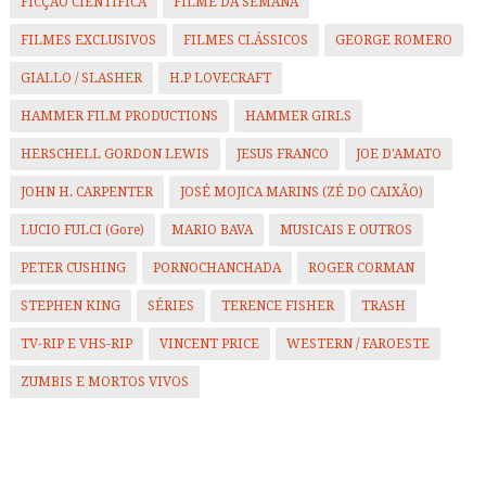
FICÇÃO CIENTÍFICA
FILME DA SEMANA
FILMES EXCLUSIVOS
FILMES CLÁSSICOS
GEORGE ROMERO
GIALLO / SLASHER
H.P LOVECRAFT
HAMMER FILM PRODUCTIONS
HAMMER GIRLS
HERSCHELL GORDON LEWIS
JESUS FRANCO
JOE D'AMATO
JOHN H. CARPENTER
JOSÉ MOJICA MARINS (ZÉ DO CAIXÃO)
LUCIO FULCI (Gore)
MARIO BAVA
MUSICAIS E OUTROS
PETER CUSHING
PORNOCHANCHADA
ROGER CORMAN
STEPHEN KING
SÉRIES
TERENCE FISHER
TRASH
TV-RIP E VHS-RIP
VINCENT PRICE
WESTERN / FAROESTE
ZUMBIS E MORTOS VIVOS