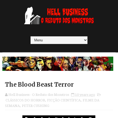
The Blood Beast Terror
Hell Business - O Reduto dos Monstros
10 years ago
CLÁSSICOS DO HORROR
,
FICÇÃO CIENTÍFICA
,
FILME DA
SEMANA
,
PETER CUSHING