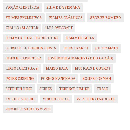
FICÇÃO CIENTÍFICA
FILME DA SEMANA
FILMES EXCLUSIVOS
FILMES CLÁSSICOS
GEORGE ROMERO
GIALLO / SLASHER
H.P LOVECRAFT
HAMMER FILM PRODUCTIONS
HAMMER GIRLS
HERSCHELL GORDON LEWIS
JESUS FRANCO
JOE D'AMATO
JOHN H. CARPENTER
JOSÉ MOJICA MARINS (ZÉ DO CAIXÃO)
LUCIO FULCI (Gore)
MARIO BAVA
MUSICAIS E OUTROS
PETER CUSHING
PORNOCHANCHADA
ROGER CORMAN
STEPHEN KING
SÉRIES
TERENCE FISHER
TRASH
TV-RIP E VHS-RIP
VINCENT PRICE
WESTERN / FAROESTE
ZUMBIS E MORTOS VIVOS