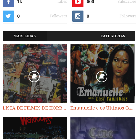
1k
600
Likes
Subscribes
0
0
Followers
Followers
MAIS LIDAS
CATEGORIAS
LISTA DE FILMES DE HORROR/ TRASH/ SUSPENSE/ SCI-FI/ EXPLOITATION E OUTROS
Emanuelle e os Últimos Canibais