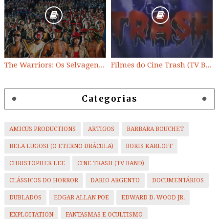
The Warriors: Os Selvagens da Noite
Filmes do Cine Trash (TV BAND)
Categorias
AMICUS PRODUCTIONS
ARTIGOS
BARBARA BOUCHET
BELA LUGOSI (O ETERNO DRÁCULA)
BORIS KARLOFF
CHRISTOPHER LEE
CINE TRASH (TV BAND)
CLÁSSICOS DO HORROR
DARIO ARGENTO
DOCUMENTÁRIOS
DUBLADOS
EDGAR ALLAN POE
EDWARD D. WOOD JR.
EXPLOITATION
FANTASMAS E OCULTISMO