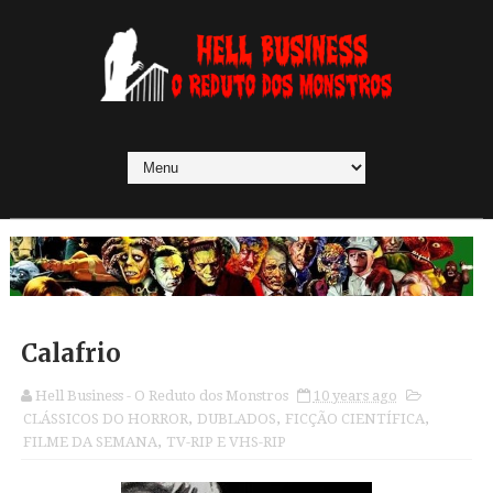
Calafrio
Hell Business - O Reduto dos Monstros
10 years ago
CLÁSSICOS DO HORROR
,
DUBLADOS
,
FICÇÃO CIENTÍFICA
,
FILME DA SEMANA
,
TV-RIP E VHS-RIP