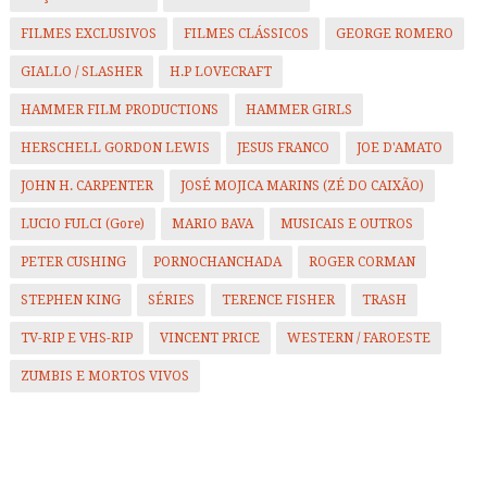
FILMES EXCLUSIVOS
FILMES CLÁSSICOS
GEORGE ROMERO
GIALLO / SLASHER
H.P LOVECRAFT
HAMMER FILM PRODUCTIONS
HAMMER GIRLS
HERSCHELL GORDON LEWIS
JESUS FRANCO
JOE D'AMATO
JOHN H. CARPENTER
JOSÉ MOJICA MARINS (ZÉ DO CAIXÃO)
LUCIO FULCI (Gore)
MARIO BAVA
MUSICAIS E OUTROS
PETER CUSHING
PORNOCHANCHADA
ROGER CORMAN
STEPHEN KING
SÉRIES
TERENCE FISHER
TRASH
TV-RIP E VHS-RIP
VINCENT PRICE
WESTERN / FAROESTE
ZUMBIS E MORTOS VIVOS