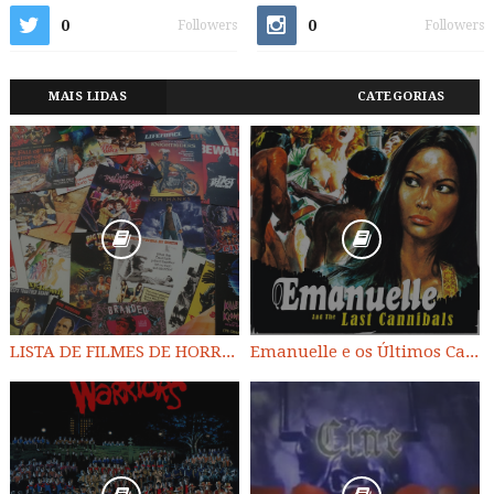
0
0
Followers
Followers
MAIS LIDAS
CATEGORIAS
LISTA DE FILMES DE HORROR/ TRASH/ SUSPENSE/ SCI-FI/ EXPLOITATION E OUTROS
Emanuelle e os Últimos Canibais